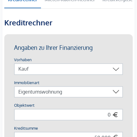
hochwertig ausgestatteten Wohnungen entsteht ein
harmonisches Wohngefühl, das moderne Ansprüche und
Kreditrechner
Nachhaltigkeit vereint. Die verkehrsberuhigte Lage mit
optimaler Anbindung macht das Viertel besonders attraktiv
für alle, die urban leben und dennoch entspannen möchten.
Inspiriert von der Figur Elise – eine moderne Hommage an
Kaiserin Sisi – spiegelt das Viertel deren Freiheitsliebe,
Eleganz und Sinn für das Besondere wider. Hier treffen
Lebensfreude, Natur und eine erstklassige Infrastruktur
aufeinander. Ein Rückzugsort mitten in Wien, der jeden Tag
ein Stück Lebensqualität schenkt. Hier zeigt sich Wien von
seiner schönsten Seite.
* 31 Eigentumswohnungen * Eigennutzer & Anleger * Ab ca.
36 m² bis ca. 200 m² * Balkone, Terrassen, Loggien *
Kaufpreise ab ca. € 248.000,- * Geplante Fertigstellung
2027
Ob zum Ankommen oder Investieren: Entdecken Sie Ihren
Lieblingsplatz, an dem das gute Leben Wurzeln schlägt.