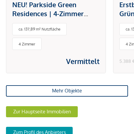
NEU! Parkside Green
Erst
Residences | 4-Zimmer
Grün
Wohnung mit Loggia und
ca. 137,89 m² Nutzfläche
ca. 
direktem Blick in den Park
4 Zimmer
4 Z
Vermittelt
5.388 
Mehr Objekte
Zur Hauptseite Immobilien
Zum Profil des Anbieters