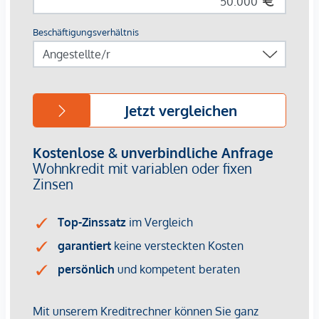
Elise ist mehr als ein Wohnprojekt: Es ist Ihr
wertbeständiges Eigentum und eine seltene
Investmentchance im 23. Bezirk. Profitieren Sie von einer
modernen Immobilie in Toplage, die urbane Lebensqualität,
Naturnähe und erstklassige Infrastruktur verbindet – und
damit hohes Wertsteigerungs- und Zukunftspotential in sich
trägt. Auf Anfrage übermitteln wir gerne die für Anleger
relevanten Kaufpreise mit ausgewiesener Umsatzsteuer
ÜBER DEN DÄCHERN DES ELISENVIERTELS – TOP 31
Diese
exklusive Dachgeschosswohnung steht für zeitlose
Architektur, hochwertige Materialien und ein Wohngefühl,
das Natürlichkeit und urbane Ruhe vereint. Mit rund 155 m²
Wohnfläche, einer Terrasse von ca. 28 m² und einem
beeindruckenden Dachgarten von über 100 m² bietet sie
Großzügigkeit, Licht und höchsten Komfort. Sie liegt im
zweiten Dachgeschoss – „on top“ des Elisenviertels – mit
herrlichem Blick ins Grün und über die Stadt. Der Wohn-
Essbereich mit direktem Zugang zur Südwest-Terrasse bildet