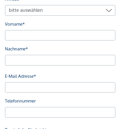
Aluminium-Fenster, moderne Klimatisierung,
Fußbodenheizung und großzügige Freiflächen verleihen
dem Gebäude einen exklusiven und zeitgemäßen
Wohnkomfort – behutsam umgesetzt unter
Berücksichtigung des wertvollen Altbaubestands.
* Edles Echtholzparkett in allen Wohnräumen *
Fußbodenheizung * Klimaanlage in den oberen Geschoßen
* Hochwertige Holz-Aluminium-Fenster * Neue
Altbaukastenfenster im Bestandsgebäude * Elektrische
Außenbeschattung für optimale Licht- und Klimaregulierung
* Moderne, großzügige Fliesen in Bad und WC * Bad oder
Dusche in den Bädern wählbar * WM-Anschluss in den
Abstellräumen * Schließanlage für das Gesamtobjekt *
Freiflächen mit Ausblick ins Grüne * Terrassen & Balkone
sind barrierefrei zugänglich
ÜBER
Im Herzen des 23. Bezirks liegt unsere Heimat – und
unser Antrieb. Als kleines, eingespieltes Expertenteam