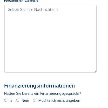
kennen wir jede Straße, jede Allee und jeden verborgenen
Platz dieser besonderen Ecke Wiens. Hier verwirklichen wir
mit dem Elisenviertel ein Herzensprojekt, das den Bezirk
nachhaltig aufwertet. Unser Firmensitz im neuen Trakt von
Schloss Liesing ist Sinnbild für das, was uns bewegt: die
behutsame Verbindung von Tradition und Moderne. Als
erfahrene Altbauspezialisten liegt uns der Erhalt alter
Bausubstanz ebenso am Herzen wie die Entwicklung
moderner designter Wohnkonzepte.
*Der Vertrag kommt nicht mit der INFINA Credit Broker
GmbH zustande. Das Objekt wird von einem externen
Immobilienunternehmen angeboten. Allfällige aus dem
Vertragsabschluss resultierende Rechte sind ausschließlich
gegenüber dem anbietenden Immobilienunternehmen
geltend zu machen. Wir weisen Sie darauf hin, dass die
gemachten Angaben und Informationen lediglich
unverbindliche Vorabinformationen sind und daher ohne
Gewähr erfolgen. Der Vermittler ist als Doppelmakler tätig.