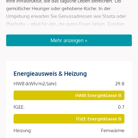
eine Infrastruktur, die das tägliche Leben bereichert. Ob
gemütlicher Heuriger oder gehobene Küche: In der
Umgebung erwarten Sie Genussadressen wie Stasta oder
Plachutta – ideal für alle, die gutes Essen lieben. Darüber
hinaus befinden sich in der Umgebung zahlreiche
Arztpraxen und Apotheken, die eine ausgezeichnete
Mehr anzeigen +
medizinische Versorgung sicherstellen.
In nur wenigen Gehminuten erreichbar:
Energieausweis & Heizung
HWB (kWh/m2/Jahr):
29.8
* Fußweg zum Einkaufszentrum Riverside: ca. 650 Meter
inkl. alle Nahversorger * Liesinger Markt: ca. 650 Meter *
HWB Energieklasse B
Fußweg zum Bahnhof Liesing: ca. 800 Meter (ca. 15 Minuten
fGEE:
0.7
zum Wiener Hauptbahnhof) * Anschlussstelle A21: ca. 3,3
Kilometer * Etliche Heurige und Buschenschanken sowie
fGEE Energieklasse B
Top-Gastronomie * Lainzer Tierpark * Schloss Liesing *
Heizung:
Fernwärme
Perchtoldsdorfer Heide * Burg Perchtoldsdorf * Liesinger