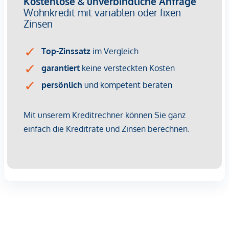
verbunden. Ein besonderes Highlight ist das geräumige
Schlafzimmer mit eigenem Schrankraum. Das moderne Bad
mit Dusche und Waschmaschinenanschluss sowie ein
getrenntes WC mit Handwaschbecken vervollständigen die
Wohnung. Für ein ganzjährig angenehm temperiertes
Raumklima sorgen die Bauteilaktivierung und die
funkgesteuerte, elektrische Außenbeschattung. Ergänzt wird
der Wohnkomfort durch hochwertige 3-fach isolierte Holz-
Alu-Fenster, die Ruhe im Innenraum schaffen.
Ein Garagenstellplatz kann, je nach Verfügbarkeit, optional
erworben werden.
Jeder Wohnung ist ein eigener Einlagerungsraum
zugewiesen.
GEHOBENE AUSSTATTUNG:
Ihr Zuhause wird zum Wohlfühlort mit gehobener
Ausstattung für höchste Ansprüche!