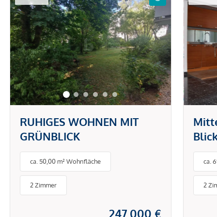
RUHIGES WOHNEN MIT
Mitt
GRÜNBLICK
Blic
Orig
ca. 50,00 m² Wohnfläche
ca. 
2 Zimmer
2 Zi
247.000 €