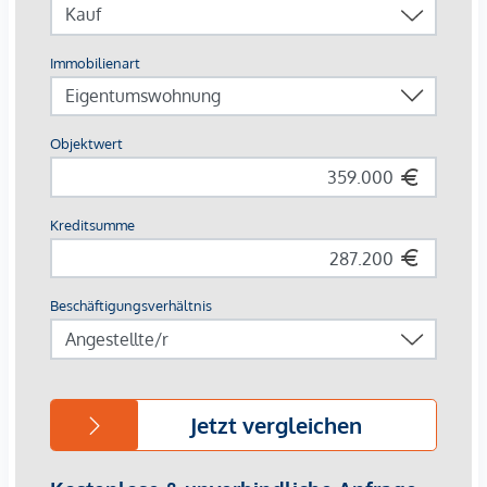
Wohneinheiten mit zum Beispiel fünf Zimmern möglich. Die
gehobene Ausstattung der Wohnungen erfüllt höchste
Ansprüche.
Die Lage an der Brünner Straße 114 vereint die Vorzüge des
Stadtlebens mit dem Genuss zahlreicher umliegender
Erholungsgebiete, wie dem Marchfeldkanal, der Donauinsel
und der alten Donau. Die umliegende Versorgung ist
außergewöhnlich gut und es besteht eine exzellente
öffentliche Verkehrsanbindung - mit welcher das Wiener
Stadtzentrum innerhalb kurzer Zeit erreichbar ist.
DIE WOHNUNG IM DETAIL:
Im 3. Obergeschoß liegt diese straßenabgewandte,
provisionsfreie 2-Zimmer Wohnung TOP 15 mit einer
Wohnnutzfläche von 54,46 m². Den zentralen Mittelpunkt
der Wohnung bildet die helle Wohnküche, diese ist direkt
mit der großzügigen südöstlich ausgerichteten Loggia