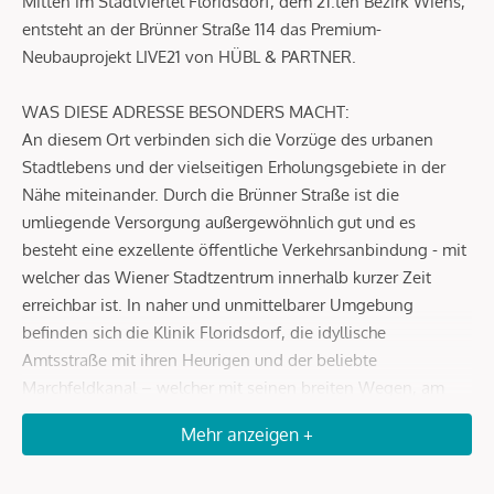
Mitten im Stadtviertel Floridsdorf, dem 21.ten Bezirk Wiens,
entsteht an der Brünner Straße 114 das Premium-
Neubauprojekt LIVE21 von HÜBL & PARTNER.
WAS DIESE ADRESSE BESONDERS MACHT:
An diesem Ort verbinden sich die Vorzüge des urbanen
Stadtlebens und der vielseitigen Erholungsgebiete in der
Nähe miteinander. Durch die Brünner Straße ist die
umliegende Versorgung außergewöhnlich gut und es
besteht eine exzellente öffentliche Verkehrsanbindung - mit
welcher das Wiener Stadtzentrum innerhalb kurzer Zeit
erreichbar ist. In naher und unmittelbarer Umgebung
befinden sich die Klinik Floridsdorf, die idyllische
Amtsstraße mit ihren Heurigen und der beliebte
Marchfeldkanal – welcher mit seinen breiten Wegen, am
Gerasdorfer Badeteich vorbei bis zum barocken Schloß Hof
Mehr anzeigen +
führt. Das Erholungsgebiet Donauinsel & alte Donau mit
unzähligen Freizeitaktivitäten sowie unterschiedlichster