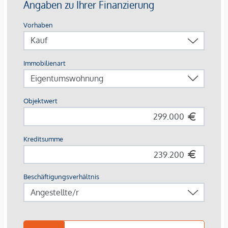
Geschäfte des täglichen Bedarfs, Kindergärten, Schulen,
Ärzte, zahlreiche Heuriger und sogar ein Golfclub samt
Driving Ranch befinden sich in unmittelbarer Nähe zum
Projekt.
Nach nur etwa 3 km gelangt man auf die Autobahn, über die
man in ca. 25 Minuten das Wiener Stadtzentrum erreicht.
Andererseits befindet sich auch die Straßenbahn nur wenige
Gehminuten entfernt, die eine direkte Verbindung zur U6-
Station Floridsdorf bietet. Fast direkt vor dem Haus liegt
weiters eine Busstation.
Buslinie 30A „Dattlergasse“ – 3 Gehminuten entfernt
Straßenbahnlinien 30 & 31 – 9 Gehminuten entfernt
U-Bahn-Linie U6 „Floridsdorf“ – mit Straßenbahn nach
etwa 16 Fahrminuten erreichbar
Hinweis:
Es handelt sich bei den Bildern um Fotos, die zum
Teil mit Hilfe von KI möbliert wurden, um ein besseres