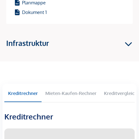
Planmappe
Bauweise: Stahlbeton
Dokument 1
Tiefgarage - Parkplätze
Ein Stellplatz in der Tiefgarage kann zusätzlich um EUR
25.000, - erworben werden.
Infrastruktur
Ein System für die Stromversorgung von privaten E-
Ladestationen ist in der Tiefgarage vorbereitet (Installation
durch den Käufer).
Die Lage und Infrastruktur
Stammersdorf, als bekannte Heurigen- und Weingegend,
Kreditrechner
Mieten-Kaufen-Rechner
Kreditvergleich
besticht insbesondere durch seine ruhigen Wohngegenden,
zahlreichen Grün- und Erholungsgebieten und einer sehr
guten Infrastruktur.
Kreditrechner
Sie werden alles finden, was Sie benötigen, nur einen
kurzen Spaziergang oder eine schnelle Fahrt entfernt.