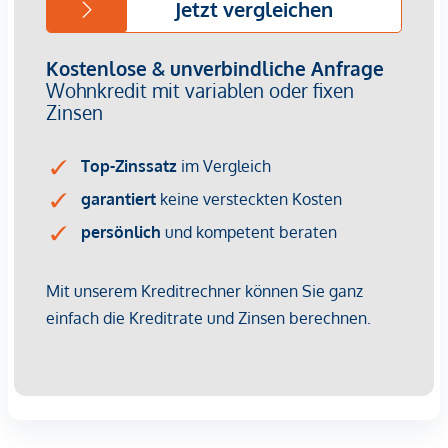
Raumgefühl zu veranschaulichen.
Top 1.3:
Die angebotene Erdgeschoßwohnung verfügt über eine
nach Süden orientierte Wohnküche sowie ein Schlafzimmer,
Badezimmer, separate Toilette sowie einen Abstellraum.
Ein etwa 26m² großer Garten plus Terrasse rundet dieses
Angebot hervorragend ab.
Wir weisen darauf hin, dass zwischen dem Vermittler und
dem zu vermittelnden Dritten ein familiäres oder
wirtschaftliches Naheverhältnis besteht.
Der Vermittler ist als Doppelmakler tätig.
Infrastruktur / Entfernungen
Gesundheit