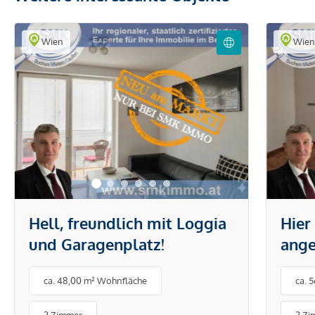
Wien
Wie
Hell, freundlich mit Loggia
Hier
und Garagenplatz!
ange
Eige
ca. 48,00 m² Wohnfläche
ca. 
Terr