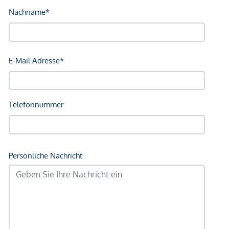
Geldautomat <750m
Post <2.250m
Polizei <500m
Verkehr
Bus <250m
U-Bahn <3.500m
Straßenbahn <750m
Bahnhof <2.750m
Autobahnanschluss <3.000m
Angaben Entfernung Luftlinie / Quelle: OpenStreetMap
*Der Vertrag kommt nicht mit der INFINA Credit Broker
GmbH zustande. Das Objekt wird von einem externen
Immobilienunternehmen angeboten. Allfällige aus dem
Vertragsabschluss resultierende Rechte sind ausschließlich