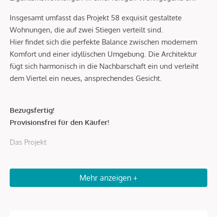
Insgesamt umfasst das Projekt 58 exquisit gestaltete
Wohnungen, die auf zwei Stiegen verteilt sind.
Hier findet sich die perfekte Balance zwischen modernem
Komfort und einer idyllischen Umgebung. Die Architektur
fügt sich harmonisch in die Nachbarschaft ein und verleiht
dem Viertel ein neues, ansprechendes Gesicht.
Bezugsfertig!
Provisionsfrei für den Käufer!
Das Projekt
58 Wohnungen auf 2 Stiegen
1,5 -3 Zimmer
Mehr anzeigen +
Wohnflächen von 32 – 79 m²
Freifläche zu jeder Wohnung – Loggia, Balkon, Garten
oder Terrasse