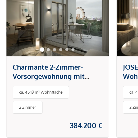
Charmante 2-Zimmer-
JOSE
Vorsorgewohnung mit
Wohn
Balkon | mit Blick auf den
Prat
ca. 45,19 m² Wohnfläche
ca. 
Grünen Prater | optimale
Bal
Lage
2 Zimmer
2 Zi
384.200 €