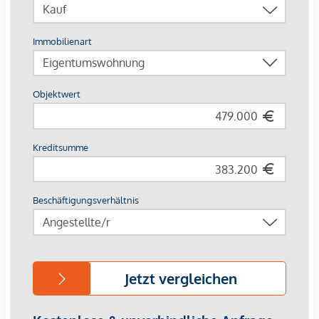
Wohneinheiten mit zum Beispiel fünf Zimmern möglich. Die
gehobene Ausstattung der Wohnungen erfüllt höchste
Ansprüche.
Die Lage an der Brünner Straße 114 vereint die Vorzüge des
Stadtlebens mit dem Genuss zahlreicher umliegender
Erholungsgebiete, wie dem Marchfeldkanal, der Donauinsel
und der alten Donau. Die umliegende Versorgung ist
außergewöhnlich gut und es besteht eine exzellente
öffentliche Verkehrsanbindung - mit welcher das Wiener
Stadtzentrum innerhalb kurzer Zeit erreichbar ist.
DIE WOHNUNG IM DETAIL:
Im 3. Obergeschoß liegt diese straßenabgewandte,
provisionsfreie 3-Zimmer Wohnung TOP 14 mit einer
Wohnnutzfläche von 72,81 m². Den zentralen Mittelpunkt
der Wohnung bildet die helle Wohnküche, diese ist direkt
mit der großzügigen südwestlich ausgerichteten Loggia