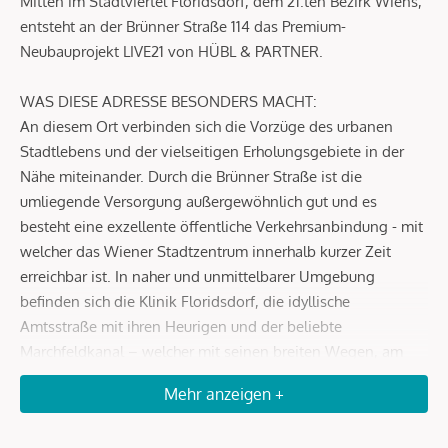
Mitten im Stadtviertel Floridsdorf, dem 21.ten Bezirk Wiens,
entsteht an der Brünner Straße 114 das Premium-
Neubauprojekt LIVE21 von HÜBL & PARTNER.
WAS DIESE ADRESSE BESONDERS MACHT:
An diesem Ort verbinden sich die Vorzüge des urbanen
Stadtlebens und der vielseitigen Erholungsgebiete in der
Nähe miteinander. Durch die Brünner Straße ist die
umliegende Versorgung außergewöhnlich gut und es
besteht eine exzellente öffentliche Verkehrsanbindung - mit
welcher das Wiener Stadtzentrum innerhalb kurzer Zeit
erreichbar ist. In naher und unmittelbarer Umgebung
befinden sich die Klinik Floridsdorf, die idyllische
Amtsstraße mit ihren Heurigen und der beliebte
Marchfeldkanal – welcher mit seinen breiten Wegen, am
Gerasdorfer Badeteich vorbei bis zum barocken Schloß Hof
Mehr anzeigen +
führt. Das Erholungsgebiet Donauinsel & alte Donau mit
unzähligen Freizeitaktivitäten sowie unterschiedlichster