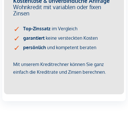
verbunden. Die beiden Schlafzimmer sind zentral vom
Vorraum begehbar. Das moderne Bad mit Wanne und
Waschmaschinenanschluss sowie ein getrenntes WC mit
Handwaschbecken und ein Abstellraum vervollständigen
die Wohnung. Für ein ganzjährig angenehm temperiertes
Raumklima sorgen die Bauteilaktivierung und die
funkgesteuerte, elektrische Außenbeschattung. Ergänzt wird
der Wohnkomfort durch hochwertige 3-fach isolierte Holz-
Alu-Fenster, die Ruhe im Innenraum schaffen.
Ein Garagenstellplatz kann, je nach Verfügbarkeit, optional
erworben werden.
Jeder Wohnung ist ein eigener Einlagerungsraum
zugewiesen.
GEHOBENE AUSSTATTUNG:
Ihr Zuhause wird zum Wohlfühlort mit gehobener
Ausstattung für höchste Ansprüche!