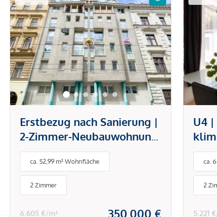
Erstbezug nach Sanierung |
U4 |
2-Zimmer-Neubauwohnung
klim
mit Garage nahe
offe
ca. 52,99 m² Wohnfläche
ca. 
Mariahilfer Straße
mode
Hiet
2 Zimmer
2 Zi
Sch
350.000 €
6.605 €/m²
5.221 