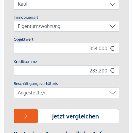
Wohneinheiten mit zum Beispiel fünf Zimmern möglich. Die
gehobene Ausstattung der Wohnungen erfüllt höchste
Ansprüche.
Die Lage an der Brünner Straße 114 vereint die Vorzüge des
Stadtlebens mit dem Genuss zahlreicher umliegender
Erholungsgebiete, wie dem Marchfeldkanal, der Donauinsel
und der alten Donau. Die umliegende Versorgung ist
außergewöhnlich gut und es besteht eine exzellente
öffentliche Verkehrsanbindung - mit welcher das Wiener
Stadtzentrum innerhalb kurzer Zeit erreichbar ist.
DIE WOHNUNG IM DETAIL:
Im 2. Obergeschoß liegt diese straßenabgewandte,
provisionsfreie 2-Zimmer Wohnung TOP 10 mit einer
Wohnnutzfläche von 54,46 m². Den zentralen Mittelpunkt
der Wohnung bildet die helle Wohnküche, diese ist direkt
mit der südöstlich ausgerichteten Loggia verbunden. Ein