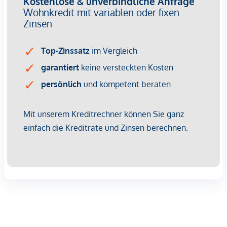
besonderes Highlight ist das geräumige Schlafzimmer mit
eigenem Schrankraum. Das moderne Bad mit Dusche und
Waschmaschinenanschluss sowie ein getrenntes WC mit
Handwaschbecken vervollständigen die Wohnung. Für ein
ganzjährig angenehm temperiertes Raumklima sorgen die
Bauteilaktivierung und die funkgesteuerte, elektrische
Außenbeschattung. Ergänzt wird der Wohnkomfort durch
hochwertige 3-fach isolierte Holz-Alu-Fenster, die Ruhe im
Innenraum schaffen.
Ein Garagenstellplatz kann, je nach Verfügbarkeit, optional
erworben werden.
Jeder Wohnung ist ein eigener Einlagerungsraum
zugewiesen.
GEHOBENE AUSSTATTUNG:
Ihr Zuhause wird zum Wohlfühlort mit gehobener
Ausstattung für höchste Ansprüche!