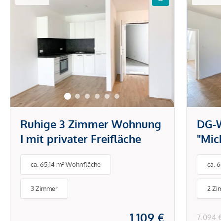
Ruhige 3 Zimmer Wohnung
DG-
I mit privater Freifläche
"Mic
DG-W
ca. 65,14 m² Wohnfläche
ca. 
gro
3 Zimmer
2 Zi
1.109 €
7.094 