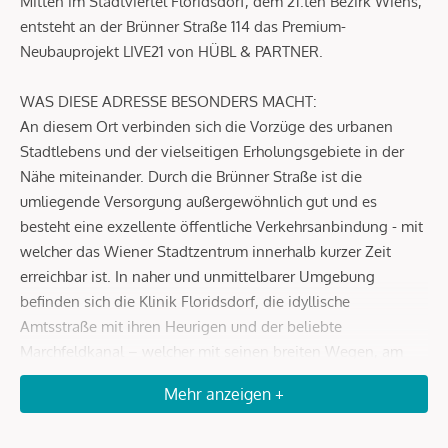
Mitten im Stadtviertel Floridsdorf, dem 21.ten Bezirk Wiens,
entsteht an der Brünner Straße 114 das Premium-
Neubauprojekt LIVE21 von HÜBL & PARTNER.
WAS DIESE ADRESSE BESONDERS MACHT:
An diesem Ort verbinden sich die Vorzüge des urbanen
Stadtlebens und der vielseitigen Erholungsgebiete in der
Nähe miteinander. Durch die Brünner Straße ist die
umliegende Versorgung außergewöhnlich gut und es
besteht eine exzellente öffentliche Verkehrsanbindung - mit
welcher das Wiener Stadtzentrum innerhalb kurzer Zeit
erreichbar ist. In naher und unmittelbarer Umgebung
befinden sich die Klinik Floridsdorf, die idyllische
Amtsstraße mit ihren Heurigen und der beliebte
Marchfeldkanal – welcher mit seinen breiten Wegen, am
Gerasdorfer Badeteich vorbei bis zum barocken Schloß Hof
Mehr anzeigen +
führt. Das Erholungsgebiet Donauinsel & alte Donau mit
unzähligen Freizeitaktivitäten sowie unterschiedlichster