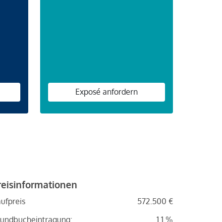
n
Exposé anfordern
reisinformationen
ufpreis
572.500 €
undbucheintragung:
1.1 %