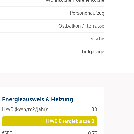
Personenaufzug
Ostbalkon / -terrasse
Dusche
Tiefgarage
Energieausweis & Heizung
HWB (kWh/m2/Jahr):
30
HWB Energieklasse B
fGEE:
0.75