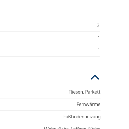
3
1
1
Fliesen, Parkett
Fernwärme
Fußbodenheizung
Wohnküche / offene Küche