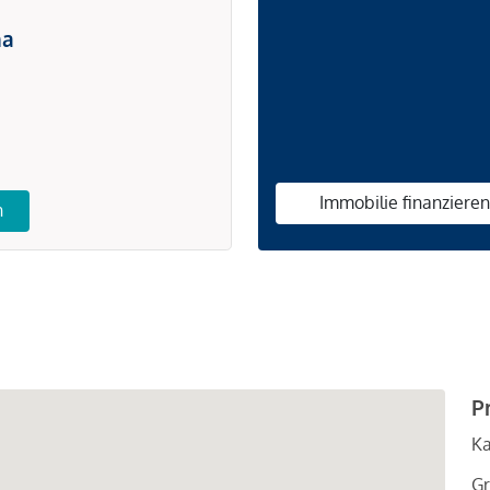
na
Immobilie finanziere
n
P
Ka
Gr