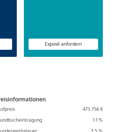
n
Exposé anfordern
reisinformationen
ufpreis
473.756 €
undbucheintragung:
1.1 %
underwerbsteuer:
3.5 %