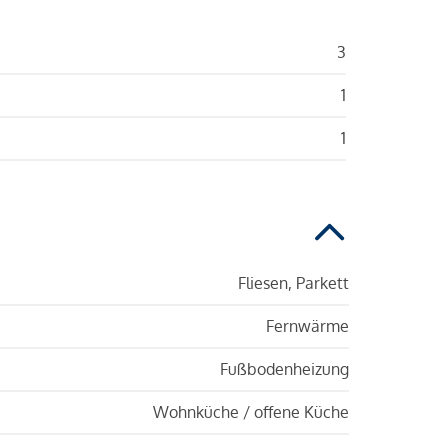
3
1
1
Fliesen, Parkett
Fernwärme
Fußbodenheizung
Wohnküche / offene Küche