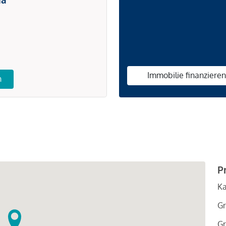
Immobilie finanziere
n
P
Ka
Gr
Gr