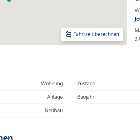
Wa
Je
Ma
Fahrtzeit berechnen
3,
Wohnung
Zustand:
Anlage
Baujahr:
Neubau
hen