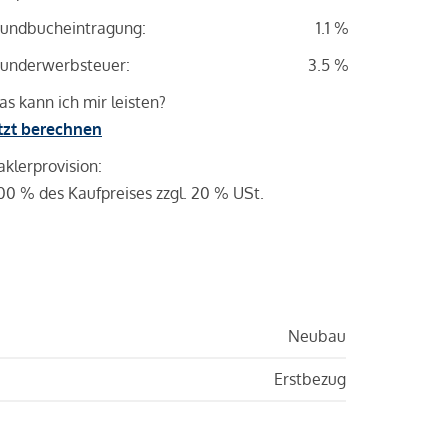
undbucheintragung:
1.1 %
underwerbsteuer:
3.5 %
s kann ich mir leisten?
tzt berechnen
klerprovision:
00 % des Kaufpreises zzgl. 20 % USt.
Neubau
Erstbezug