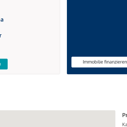
na
r
Immobilie finanziere
n
P
Ka