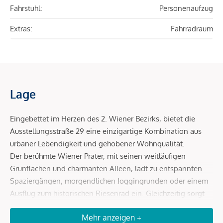
Fahrstuhl:
Personenaufzug
Extras:
Fahrradraum
Lage
Eingebettet im Herzen des 2. Wiener Bezirks, bietet die
Ausstellungsstraße 29 eine einzigartige Kombination aus
urbaner Lebendigkeit und gehobener Wohnqualität.
Der berühmte Wiener Prater, mit seinen weitläufigen
Grünflächen und charmanten Alleen, lädt zu entspannten
Spaziergängen, morgendlichen Joggingrunden oder einem
Ausflug zum historischen Riesenrad ein. Gleichzeitig sorgt
die Nähe zur Donau für ein besonderes, naturverbundenes
Mehr anzeigen +
Lebensgefühl. Eine Adresse für alle, die urbanes Flair und