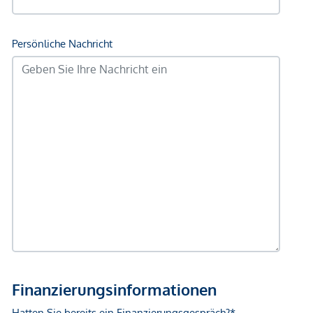
Abschlussfall eine Provision anfällt, die den in der
Immobilienmaklerverordnung BGBI. 262 und 297/1996
festgelegten Sätzen entspricht – das sind 3 % des
Kaufpreises zzgl. 20 % USt. Diese Provisionspflicht besteht
auch dann, wenn Sie die Ihnen überlassenen Informationen
an Dritte weitergeben. Es besteht ein wirtschaftliches
Naheverhältnis zum Verkäufer. Wir weisen darauf hin, dass
wir als Doppelmakler tätig sind. Die Vertragserrichtung und
Treuhandabwicklung ist gebunden. Die Kosten betragen
voraussichtlich 1,5 % des Kaufpreises zzgl. 20 % USt. sowie
Barauslagen und Beglaubigung.
Wir weisen darauf hin, dass zwischen dem Vermittler und
dem zu vermittelnden Dritten ein familiäres oder
wirtschaftliches Naheverhältnis besteht.
Der Vermittler ist als Doppelmakler tätig.