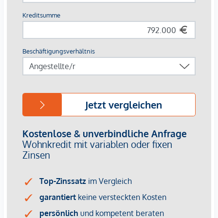
an persönliche Wünsche anzupassen. Durch die Nähe zu
Donau, Wiener Prater und WU bietet die Lage eine
einzigartige Kombination aus Natur, Freizeit und urbaner
Lebensqualität.
Die zentrale Lage garantiert eine perfekte Infrastruktur und
Anbindung. Nur wenige Minuten entfernt liegt die WU
sowie die Vorgartenstraße, wo Boutiquen, Concept Stores
und Nahversorger alle Wünsche erfüllen. Von gehobenen
Restaurants bis zu charmanten Cafés – die Umgebung
bietet eine vielfältige Kulinarik.
HIGHLIGHTS
25 exklusive Eigentumswohnungen
20 revitalisierte Altbauwohnungen
5 moderne Dachgeschoßwohnungen
2 – 5 Zimmer | Wohnflächen von ca. 53 – 200 m²
Private Balkone, Terrassen oder Eigengärten