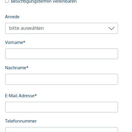
Die hofseitige Drei-Zimmer-Wohnung mit ca. 102 qm
Wohnfläche erstreckt sich über zwei Ebenen und bietet ein
modernes Wohnkonzept mit viel Privatsphäre. Im unteren
Geschoß befindet sich die Küche mit Zugang zum privaten
Innenhof sowie das Wohnzimmer mit Zugang zur Terrasse
und zum Eigengarten. Ergänzt wird diese Ebene durch einen
Vorraum, Abstellräume sowie ein separates Gäste-WC.
Über die innenliegende Treppe gelangt man in das
Obergeschoß mit zwei geräumigen Schlafzimmern, den
zwei Badezimmern und dem separaten WC.
Die Kombination aus großzügigen Raumhöhen (3,24 m bis
3,48 m), Garten und Maisonette-Charakter vermittelt ein
einzigartiges Wohngefühl.
NEBENKOSTEN
Der guten Ordnung halber halten wir fest, dass, sofern im
Angebot nicht anders vermerkt, bei erfolgreichem