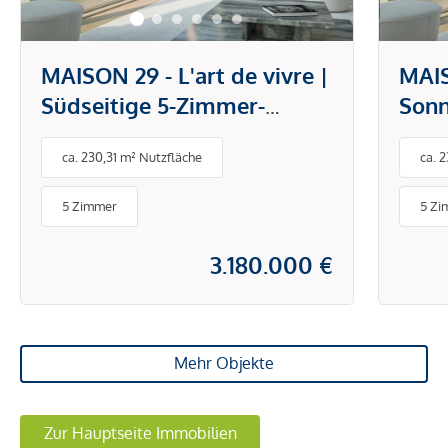
MAISON 29 - L'art de vivre |
MAIS
Südseitige 5-Zimmer-
Sonn
Maisonette mit
Dach
ca. 230,31 m² Nutzfläche
ca. 
Dachterrasse und privatem
Dach
Liftausstieg! Blick über den
Lift
5 Zimmer
5 Zi
Prater!
den 
3.180.000 €
Mehr Objekte
Zur Hauptseite Immobilien