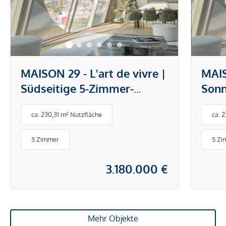
MAISON 29 - L'art de vivre |
MAIS
Südseitige 5-Zimmer-
Sonn
Maisonette mit
Dach
ca. 230,31 m² Nutzfläche
ca. 
Dachterrasse und privatem
Dach
Liftausstieg! Blick über den
Lift
5 Zimmer
5 Zi
Prater!
den 
3.180.000 €
Mehr Objekte