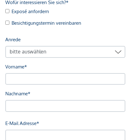
WOHNUNGSBESCHREIBUNG TOP 5
Die hofseitig gelegene 3-Zimmer-Maisonette bietet ca. 107
qm Wohnfläche und zwei Außenbereiche - der private
Innenhof mit ca. 30 qm und der Garten mit Terrasse mit
insgesamt rund 33 qm
Auf der unteren Ebene befindet sich der geräumige
Koch-/Essbereich mit Hofzugang sowie das Wohnzimmer
mit angrenzender Terrassen-Garten-Kombination. Somit
haben Sie zu beiden Seiten der Wohnung herrliche
Freibereiche! Das Gäste-WC, die praktische Speisekammer
sowie der Abstellraum mit Waschmaschinenanschluss
ergänzen das Angebot. Die Raumhöhe beträgt ca. 3,24 m.
Die zweite Ebene mit fantastischer Raumhöhe von ca. 3,48
m ist den beiden Schlafräumen vorbehalten. Das ca. 8 qm
große Badezimmer ist neben einem Doppelwaschtisch mit