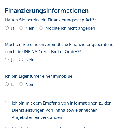
Treuhandabwicklung ist gebunden. Die Kosten betragen
voraussichtlich 1,5 % des Kaufpreises zzgl. 20 % USt. sowie
Barauslagen und Beglaubigung.
Wir weisen darauf hin, dass zwischen dem Vermittler und
dem zu vermittelnden Dritten ein familiäres oder
wirtschaftliches Naheverhältnis besteht.
Der Vermittler ist als Doppelmakler tätig.
*Der Vertrag kommt nicht mit der INFINA Credit Broker
GmbH zustande. Das Objekt wird von einem externen
Immobilienunternehmen angeboten. Allfällige aus dem
Vertragsabschluss resultierende Rechte sind ausschließlich
gegenüber dem anbietenden Immobilienunternehmen
geltend zu machen. Wir weisen Sie darauf hin, dass die
gemachten Angaben und Informationen lediglich
unverbindliche Vorabinformationen sind und daher ohne