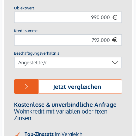
architektonische Raffinesse mit einem behaglichen
Wohncharakter. Besonders exklusiv ist die Möglichkeit,
Grundrisse und Ausstattungsdetails derzeit noch individuell
an persönliche Wünsche anzupassen. Durch die Nähe zu
Donau, Wiener Prater und WU bietet die Lage eine
einzigartige Kombination aus Natur, Freizeit und urbaner
Lebensqualität.
Die zentrale Lage garantiert eine perfekte Infrastruktur und
Anbindung. Nur wenige Minuten entfernt liegt die WU
sowie die Vorgartenstraße, wo Boutiquen, Concept Stores
und Nahversorger alle Wünsche erfüllen. Von gehobenen
Restaurants bis zu charmanten Cafés – die Umgebung
bietet eine vielfältige Kulinarik.
HIGHLIGHTS
25 exklusive Eigentumswohnungen
20 revitalisierte Altbauwohnungen