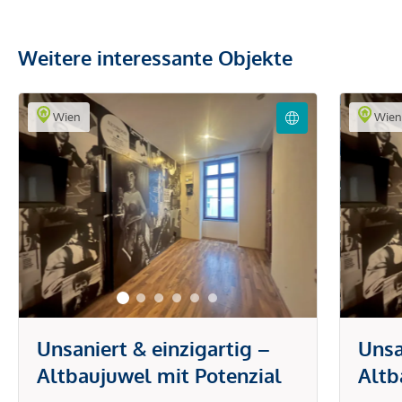
Weitere interessante Objekte
Wien
Wie
Unsaniert & einzigartig –
Unsa
Altbaujuwel mit Potenzial
Altb