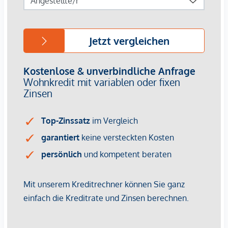
Die Vertragserrichtung und Treuhandabwicklung ist
gebunden an die Kanzlei Tiefenthaler Gnesda
Rechtsanwälte in 1010 Wien, Rockhgasse 6/6. Die Kosten
betragen 1,5 % des Kaufpreises zzgl. 20 % USt. sowie
Barauslagen und Beglaubigung.
Als Vermittlungshonorar gelten die allgemeinen
Geschäftsbedingungen und die Verordnung für
Immobilienmakler des BM für Handel, Gewerbe und
Industrie, BGBL. 297/1996. Für den Fall, dass es
diesbezüglich zu einem entsprechenden Rechtsgeschäft
kommt, verrechnen wir Ihnen eine Vermittlungsprovision
von 3 Prozent der Kaufsumme zuzüglich der gesetzlichen
Mehrwertsteuer. Wir möchten noch darauf hinweisen, dass
wir in einem wirtschaftlichen Naheverhältnis zur Verkäuferin
stehen und als Doppelmakler tätig sind.
Wir weisen darauf hin, dass zwischen dem Vermittler und