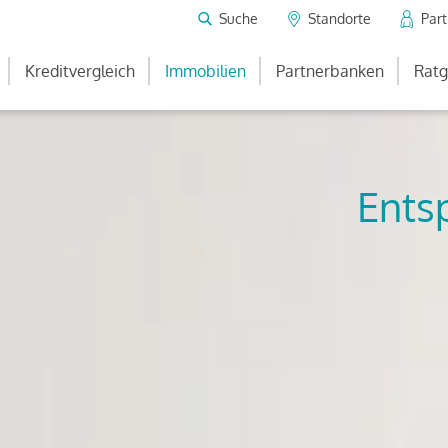
Suche
Standorte
Par
Kreditvergleich
Immobilien
Partnerbanken
Ratg