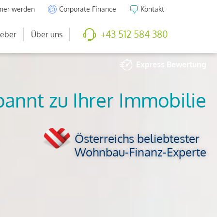
tner werden
Corporate Finance
Kontakt
+43 512 584 380
eber
Über uns
Express
Bewertung
So viel ist Ihre
Immobilie wert
Österreichs beliebtester
Wohnbau-Finanz-Experte