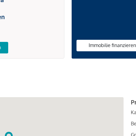
en
Immobilie finanziere
n
P
Ka
Be
Gr