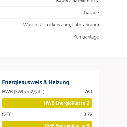
Kabel / Satelliten-TV
Garage
Wasch- / Trockenraum, Fahrradraum
Klimaanlage
Energieausweis & Heizung
HWB (kWh/m2/Jahr):
26.1
HWB Energieklasse B
fGEE:
0.79
fGEE Energieklasse B