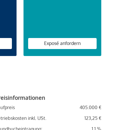
n
Exposé anfordern
reisinformationen
ufpreis
405.000 €
triebskosten inkl. USt.
123,25 €
undbucheintragung:
1.1 %