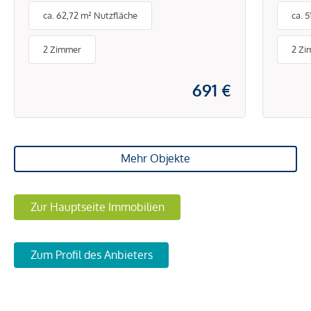
ca. 62,72 m² Nutzfläche
ca. 
PAU
BET
2 Zimmer
2 Zi
ENE
691 €
Mehr Objekte
Zur Hauptseite Immobilien
Zum Profil des Anbieters