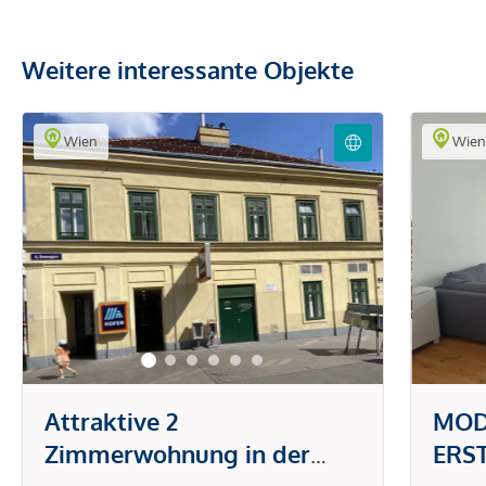
Weitere interessante Objekte
Wien
Wie
Attraktive 2
MOD
Zimmerwohnung in der
ERS
Brunnengasse
DON