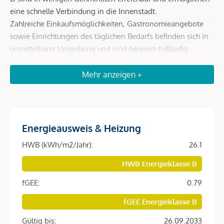
eine schnelle Verbindung in die Innenstadt.
Zahlreiche Einkaufsmöglichkeiten, Gastronomieangebote
sowie Einrichtungen des täglichen Bedarfs befinden sich in
unmittelbarer Umgebung und sind bequem fußläufig
erreichbar.
Erholungs- und Freizeitmöglichkeiten wie der Augarten
Mehr anzeigen +
sowie kulturelle Einrichtungen runden die hervorragende
Lage ab und machen den Standort besonders lebenswert.
Energieausweis & Heizung
Beschreibung *
HWB (kWh/m2/Jahr):
26.1
Diese hochwertig ausgestattete Wohnung befindet sich im
HWB Energieklasse B
fertiggestellten Neubauprojekt
SOPHIE
in begehrter Lage
fGEE:
0.79
des 9. Wiener Gemeindebezirks.
fGEE Energieklasse B
Die Einheit überzeugt durch ein modernes Wohnkonzept,
helle Räume und eine angenehme Wohnatmosphäre.
Gültig bis:
26.09.2033