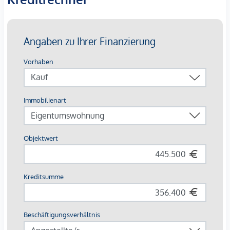
Bei den dargestellten Bildern handelt es sich um
Musterfotos der Wohnung. Abweichungen zur tatsächlichen
Ausführung und Ausstattung sind möglich.
Die Wohnungen sind teilweise bis Ende 2029 befristet
vermietet.
Ein
KFZ- Garagenstellplatz
kann optional zum
Kaufpreis
von € 42.500,-
dazu erworben werden.
Wir weisen darauf hin, dass zwischen dem Vermittler und
dem zu vermittelnden Dritten ein familiäres oder
wirtschaftliches Naheverhältnis besteht.
Der Vermittler ist als Doppelmakler tätig.
*Der Vertrag kommt nicht mit der INFINA Credit Broker
GmbH zustande. Das Objekt wird von einem externen