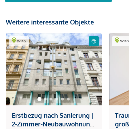
Weitere interessante Objekte
Wien
Wie
Erstbezug nach Sanierung |
Tra
2-Zimmer-Neubauwohnung
groß