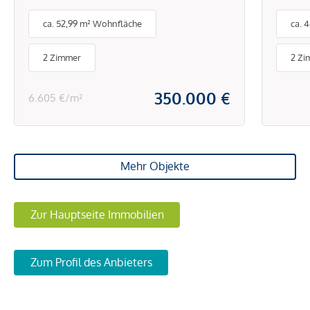
mit Garage nahe
ca. 52,99 m² Wohnfläche
ca. 
Mariahilfer Straße
2 Zimmer
2 Zi
350.000 €
6.605 €/m²
Mehr Objekte
Zur Hauptseite Immobilien
Zum Profil des Anbieters