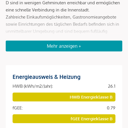
D sind in wenigen Gehminuten erreichbar und ermöglichen
eine schnelle Verbindung in die Innenstadt.
Zahlreiche Einkaufsmöglichkeiten, Gastronomieangebote
sowie Einrichtungen des täglichen Bedarfs befinden sich in
unmittelbarer Umgebung und sind bequem fußläufig
erreichbar.
Erholungs- und Freizeitmöglichkeiten wie der Augarten
Mehr anzeigen +
sowie kulturelle Einrichtungen runden die hervorragende
Lage ab und machen den Standort besonders lebenswert.
Energieausweis & Heizung
Beschreibung *
HWB (kWh/m2/Jahr):
26.1
Diese hochwertig ausgestattete Wohnung befindet sich im
HWB Energieklasse B
fertiggestellten Neubauprojekt
SOPHIE
in begehrter Lage
fGEE:
0.79
des 9. Wiener Gemeindebezirks.
fGEE Energieklasse B
Die Einheit überzeugt durch ein modernes Wohnkonzept,