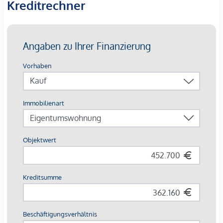
Wohnen in zentraler Lage schätzen.
Kreditrechner
Bei den dargestellten Bildern handelt es sich um
Musterfotos der Wohnung. Abweichungen zur tatsächlichen
Ausführung und Ausstattung sind möglich.
Die Wohnungen sind teilweise bis Ende 2029 befristet
vermietet.
Ein
KFZ- Garagenstellplatz
kann optional zum
Kaufpreis
von € 42.500,-
dazu erworben werden.
Wir weisen darauf hin, dass zwischen dem Vermittler und
dem zu vermittelnden Dritten ein familiäres oder
wirtschaftliches Naheverhältnis besteht.
Der Vermittler ist als Doppelmakler tätig.
*Der Vertrag kommt nicht mit der INFINA Credit Broker
GmbH zustande. Das Objekt wird von einem externen