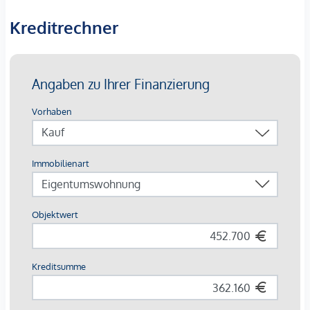
Wohnqualität und eignet sich ideal für alle, die modernes
Wohnen in zentraler Lage schätzen.
Kreditrechner
Bei den dargestellten Bildern handelt es sich um
Musterfotos der Wohnung. Abweichungen zur tatsächlichen
Ausführung und Ausstattung sind möglich.
Die Wohnungen sind teilweise bis Ende 2029 befristet
vermietet.
Ein
KFZ- Garagenstellplatz
kann optional zum
Kaufpreis
von € 42.500,-
dazu erworben werden.
Wir weisen darauf hin, dass zwischen dem Vermittler und
dem zu vermittelnden Dritten ein familiäres oder
wirtschaftliches Naheverhältnis besteht.
Der Vermittler ist als Doppelmakler tätig.