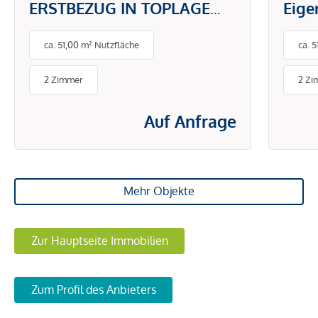
ERSTBEZUG IN TOPLAGE
Eig
DONAUSTADT -
gefr
ca. 51,00 m² Nutzfläche
ca. 
PAUSCHALMIETE INKL.
BETRIEBS- UND
2 Zimmer
2 Zi
ENERGIEKOSTEN
Auf Anfrage
Mehr Objekte
Zur Hauptseite Immobilien
Zum Profil des Anbieters