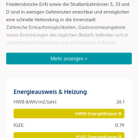
Friedensbrücke (U4) sowie die Straßenbahnlinien 5, 33 und
D sind in wenigen Gehminuten erreichbar und ermöglichen
eine schnelle Verbindung in die Innenstadt.
Zahlreiche Einkaufsmöglichkeiten, Gastronomieangebote
sowie Einrichtungen des täglichen Bedarfs befinden sich in
unmittelbarer Umgebung und sind bequem fußläufig
erreichbar.
Erholungs- und Freizeitmöglichkeiten wie der Augarten
Mehr anzeigen +
sowie kulturelle Einrichtungen runden die hervorragende
Lage ab und machen den Standort besonders lebenswert.
Energieausweis & Heizung
Beschreibung *
HWB (kWh/m2/Jahr):
26.1
Diese hochwertig ausgestattete Wohnung befindet sich im
HWB Energieklasse B
fertiggestellten Neubauprojekt
SOPHIE
in begehrter Lage
fGEE:
0.79
des 9. Wiener Gemeindebezirks.
fGEE Energieklasse B