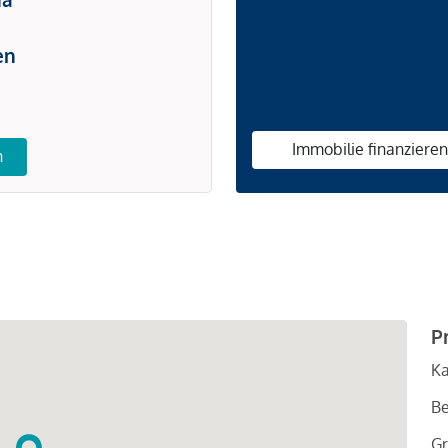
en
Immobilie finanziere
n
P
Ka
Be
Gr