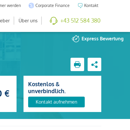
tner werden
Corporate Finance
Kontakt
+43 512 584 380
eber
Über uns
Express
Bewertung
Kostenlos &
unverbindlich.
0 €
Kontakt aufnehmen