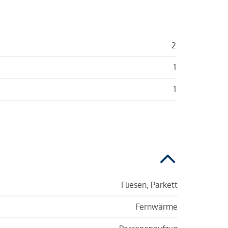
2
1
1
Fliesen, Parkett
Fernwärme