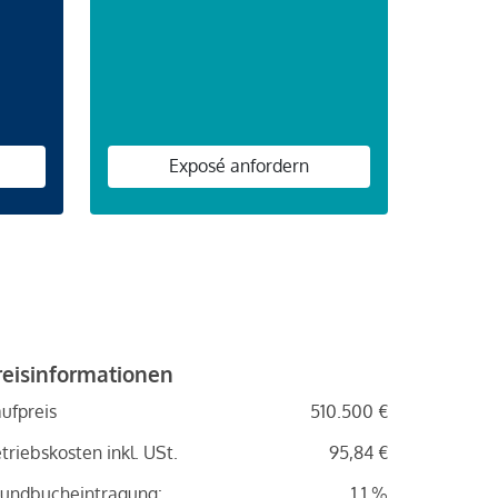
n
Exposé anfordern
reisinformationen
ufpreis
510.500 €
triebskosten inkl. USt.
95,84 €
undbucheintragung:
1.1 %