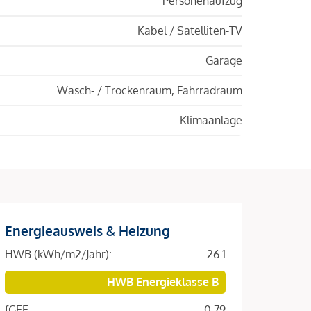
Personenaufzug
Kabel / Satelliten-TV
Garage
Wasch- / Trockenraum, Fahrradraum
Klimaanlage
Energieausweis & Heizung
HWB (kWh/m2/Jahr):
26.1
HWB Energieklasse B
fGEE:
0.79