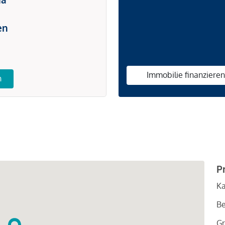
en
Immobilie finanziere
n
P
Ka
Be
Gr