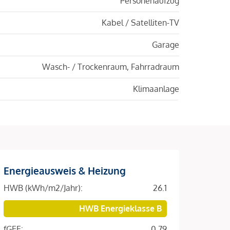
Personenaufzug
Kabel / Satelliten-TV
Garage
Wasch- / Trockenraum, Fahrradraum
Klimaanlage
Energieausweis & Heizung
HWB (kWh/m2/Jahr):
26.1
HWB Energieklasse B
fGEE:
0.79