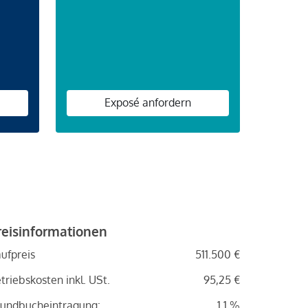
n
Exposé anfordern
reisinformationen
ufpreis
511.500 €
triebskosten inkl. USt.
95,25 €
undbucheintragung:
1.1 %