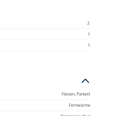
2
1
1
Fliesen, Parkett
Fernwärme