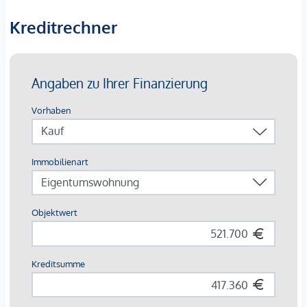
Wohnqualität und eignet sich ideal für alle, die modernes
Wohnen in zentraler Lage schätzen.
Kreditrechner
Bei den dargestellten Bildern handelt es sich um
Musterfotos der Wohnung. Abweichungen zur tatsächlichen
Ausführung und Ausstattung sind möglich.
Die Wohnungen sind teilweise bis Ende 2029 befristet
vermietet.
Ein
KFZ- Garagenstellplatz
kann optional zum
Kaufpreis
von € 42.500,-
dazu erworben werden.
Wir weisen darauf hin, dass zwischen dem Vermittler und
dem zu vermittelnden Dritten ein familiäres oder
wirtschaftliches Naheverhältnis besteht.
Der Vermittler ist als Doppelmakler tätig.