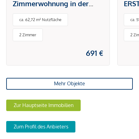
Zimmerwohnung in der
ERS
Brunnengasse
DON
ca. 62,72 m² Nutzfläche
ca. 
PAU
BET
2 Zimmer
2 Zi
ENE
691 €
Mehr Objekte
Zur Hauptseite Immobilien
Zum Profil des Anbieters