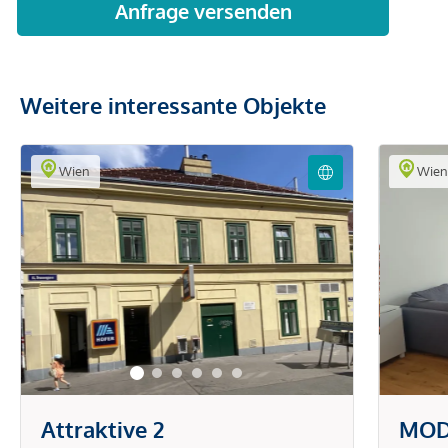
Weitere interessante Objekte
Wien
Wie
Attraktive 2
MOD