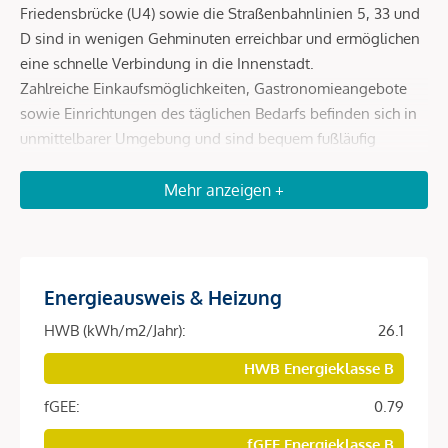
Friedensbrücke (U4) sowie die Straßenbahnlinien 5, 33 und
D sind in wenigen Gehminuten erreichbar und ermöglichen
eine schnelle Verbindung in die Innenstadt.
Zahlreiche Einkaufsmöglichkeiten, Gastronomieangebote
sowie Einrichtungen des täglichen Bedarfs befinden sich in
unmittelbarer Umgebung und sind bequem fußläufig
erreichbar.
Erholungs- und Freizeitmöglichkeiten wie der Augarten
Mehr anzeigen +
sowie kulturelle Einrichtungen runden die hervorragende
Lage ab und machen den Standort besonders lebenswert.
Energieausweis & Heizung
Beschreibung *
HWB (kWh/m2/Jahr):
26.1
Diese hochwertig ausgestattete Wohnung befindet sich im
HWB Energieklasse B
fertiggestellten Neubauprojekt
SOPHIE
in begehrter Lage
fGEE:
0.79
des 9. Wiener Gemeindebezirks.
fGEE Energieklasse B