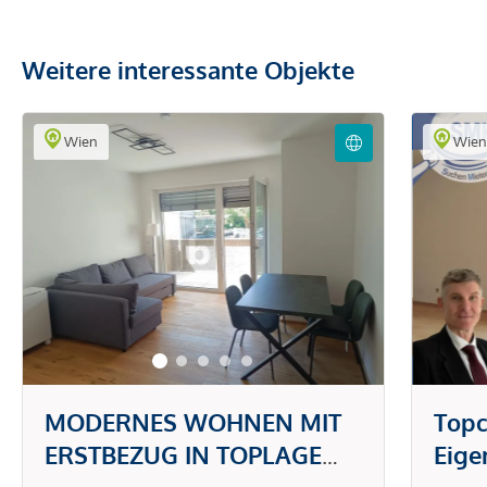
Weitere interessante Objekte
Wien
Wie
MODERNES WOHNEN MIT
Topc
ERSTBEZUG IN TOPLAGE
Eig
DONAUSTADT -
gefr