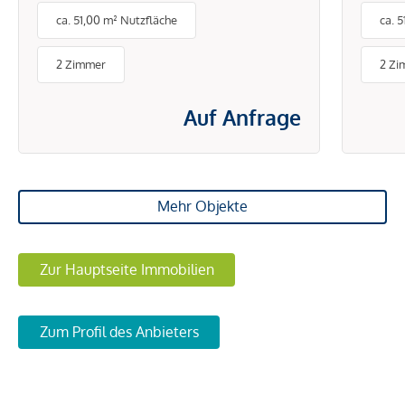
ca. 51,00 m² Nutzfläche
ca. 
PAUSCHALMIETE INKL.
BETRIEBS- UND
2 Zimmer
2 Zi
ENERGIEKOSTEN
Auf Anfrage
Mehr Objekte
Zur Hauptseite Immobilien
Zum Profil des Anbieters