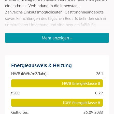
eine schnelle Verbindung in die Innenstadt.
Zahlreiche Einkaufsmöglichkeiten, Gastronomieangebote
sowie Einrichtungen des täglichen Bedarfs befinden sich in
unmittelbarer Umgebung und sind bequem fußläufig
erreichbar.
Erholungs- und Freizeitmöglichkeiten wie der Augarten
Mehr anzeigen +
sowie kulturelle Einrichtungen runden die hervorragende
Lage ab und machen den Standort besonders lebenswert.
Energieausweis & Heizung
Beschreibung *
HWB (kWh/m2/Jahr):
26.1
Diese hochwertig ausgestattete Wohnung befindet sich im
HWB Energieklasse B
fertiggestellten Neubauprojekt
SOPHIE
in begehrter Lage
fGEE:
0.79
des 9. Wiener Gemeindebezirks.
fGEE Energieklasse B
Die Einheit überzeugt durch ein modernes Wohnkonzept,
helle Räume und eine angenehme Wohnatmosphäre.
Gültig bis:
26.09.2033