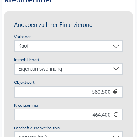
Bei den dargestellten Bildern handelt es sich um
Musterfotos der Wohnung. Abweichungen zur tatsächlichen
Ausführung und Ausstattung sind möglich.
Die Wohnungen sind teilweise bis Ende 2029 befristet
vermietet.
Ein
KFZ- Garagenstellplatz
kann optional zum
Kaufpreis
von € 42.500,-
dazu erworben werden.
Wir weisen darauf hin, dass zwischen dem Vermittler und
dem zu vermittelnden Dritten ein familiäres oder
wirtschaftliches Naheverhältnis besteht.
Der Vermittler ist als Doppelmakler tätig.
*Der Vertrag kommt nicht mit der INFINA Credit Broker
GmbH zustande. Das Objekt wird von einem externen