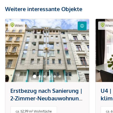
Weitere interessante Objekte
Wien
Wie
Erstbezug nach Sanierung |
U4 |
2-Zimmer-Neubauwohnung
klim
mit Garage nahe
offe
ca. 52,99 m² Wohnfläche
ca. 