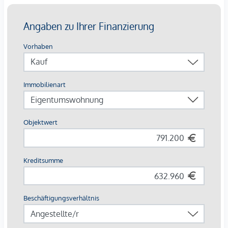
Bei den dargestellten Bildern handelt es sich um
Musterfotos der Wohnung. Abweichungen zur tatsächlichen
Ausführung und Ausstattung sind möglich.
Die Wohnungen sind teilweise bis Ende 2029 befristet
vermietet.
Ein
KFZ- Garagenstellplatz
kann optional zum
Kaufpreis
von € 42.500,-
dazu erworben werden.
Wir weisen darauf hin, dass zwischen dem Vermittler und
dem zu vermittelnden Dritten ein familiäres oder
wirtschaftliches Naheverhältnis besteht.
Der Vermittler ist als Doppelmakler tätig.
*Der Vertrag kommt nicht mit der INFINA Credit Broker
GmbH zustande. Das Objekt wird von einem externen
Immobilienunternehmen angeboten. Allfällige aus dem