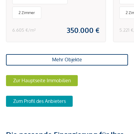
Mariahilfer Straße
mode
Hiet
2 Zimmer
2 Zi
Sch
350.000 €
6.605 €/m²
5.221 
Mehr Objekte
Zur Hauptseite Immobilien
Zum Profil des Anbieters