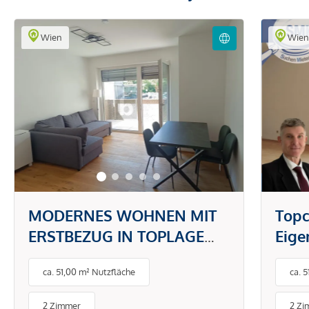
Wien
Wie
MODERNES WOHNEN MIT
Topc
ERSTBEZUG IN TOPLAGE
Eig
DONAUSTADT -
gefr
ca. 51,00 m² Nutzfläche
ca. 
PAUSCHALMIETE INKL.
BETRIEBS- UND
2 Zimmer
2 Zi