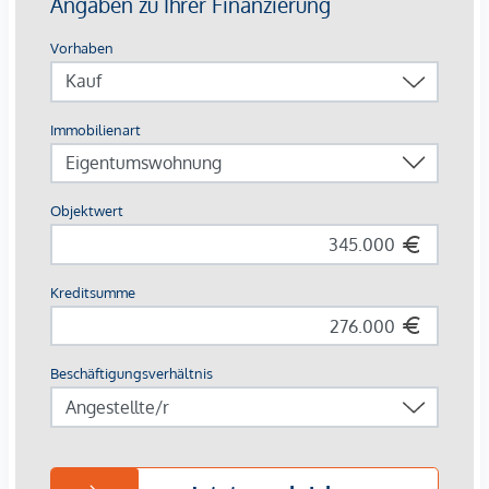
Die Wohnungen sind teilweise bis Ende 2029 befristet
vermietet.
Ein KFZ - Garagenstellplatz
kann optional zum
Kaufpreis
von € 36.800,- zzgl. 20 % USt.
dazu erworben werden.
Die monatliche Nettomiete für die Wohnung beträgt
EUR 733,82
Wir weisen darauf hin, dass zwischen dem Vermittler und
dem zu vermittelnden Dritten ein familiäres oder
wirtschaftliches Naheverhältnis besteht.
Der Vermittler ist als Doppelmakler tätig.
*Der Vertrag kommt nicht mit der INFINA Credit Broker
GmbH zustande. Das Objekt wird von einem externen
Immobilienunternehmen angeboten. Allfällige aus dem