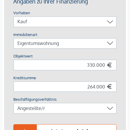
Die Wohnungen sind teilweise bis Ende 2029 befristet
vermietet.
Ein KFZ - Garagenstellplatz
kann optional zum
Kaufpreis
von € 36.800,- zzgl. 20 % USt.
dazu erworben werden.
Die monatliche Nettomiete für die Wohnung beträgt
EUR 701,00
Wir weisen darauf hin, dass zwischen dem Vermittler und
dem zu vermittelnden Dritten ein familiäres oder
wirtschaftliches Naheverhältnis besteht.
Der Vermittler ist als Doppelmakler tätig.
*Der Vertrag kommt nicht mit der INFINA Credit Broker
GmbH zustande. Das Objekt wird von einem externen
Immobilienunternehmen angeboten. Allfällige aus dem