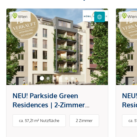
Wien
Wie
NEU! Parkside Green
NEU!
Residences | 2-Zimmer
Resi
Wohnung mit Terrasse zum
Vors
ca. 57,21 m² Nutzfläche
2 Zimmer
ca. 
Innenhof | Wohnen am Park
Zim
Terr