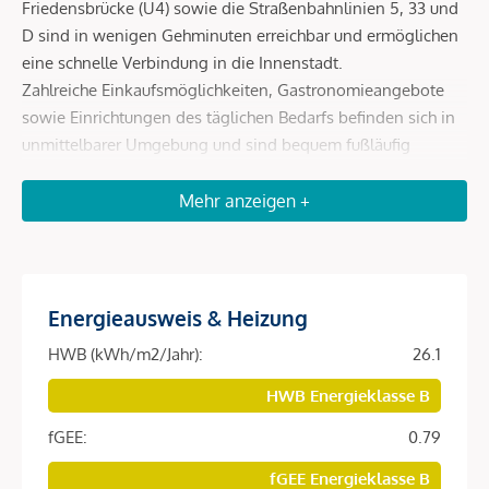
Friedensbrücke (U4) sowie die Straßenbahnlinien 5, 33 und
D sind in wenigen Gehminuten erreichbar und ermöglichen
eine schnelle Verbindung in die Innenstadt.
Zahlreiche Einkaufsmöglichkeiten, Gastronomieangebote
sowie Einrichtungen des täglichen Bedarfs befinden sich in
unmittelbarer Umgebung und sind bequem fußläufig
erreichbar.
Erholungs- und Freizeitmöglichkeiten wie der Augarten
Mehr anzeigen +
sowie kulturelle Einrichtungen runden die hervorragende
Lage ab und machen den Standort besonders lebenswert.
Energieausweis & Heizung
Beschreibung *
HWB (kWh/m2/Jahr):
26.1
Diese hochwertig ausgestattete Vorsorgewohnung befindet
HWB Energieklasse B
sich im fertiggestellten Neubauprojekt
SOPHIE
in begehrter
fGEE:
0.79
Lage des 9. Wiener Gemeindebezirks.
fGEE Energieklasse B
Die Einheit überzeugt durch ein modernes Wohnkonzept,