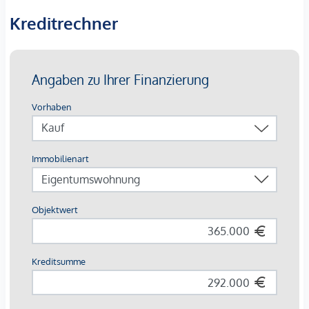
Wohnen in zentraler Lage schätzen.
Kreditrechner
Der
angeführte Kaufpreis
ist ein
Nettopreis zzgl. 20%
Umsatzsteuer.
Die Wohnungen sind teilweise bis Ende 2029 befristet
vermietet.
Ein KFZ - Garagenstellplatz
kann optional zum
Kaufpreis
von € 36.800,- zzgl. 20 % USt.
dazu erworben werden.
Die monatliche Nettomiete für die Wohnung beträgt
EUR 774,42
Wir weisen darauf hin, dass zwischen dem Vermittler und
dem zu vermittelnden Dritten ein familiäres oder
wirtschaftliches Naheverhältnis besteht.
Der Vermittler ist als Doppelmakler tätig.