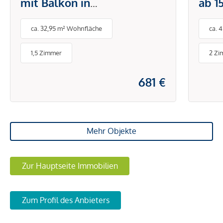
mit Balkon in
ab 1
ausgezeichneter Lage und
mit 
ca. 32,95 m² Wohnfläche
ca. 
optimaler
Verkehrsanbindung
1,5 Zimmer
2 Zi
681 €
Mehr Objekte
Zur Hauptseite Immobilien
Zum Profil des Anbieters