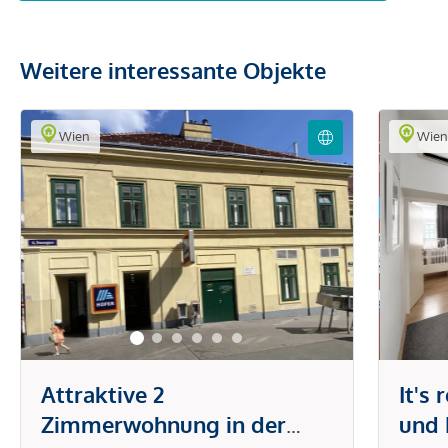
Weitere interessante Objekte
Wien
Wie
Attraktive 2
It's
Zimmerwohnung in der
und 