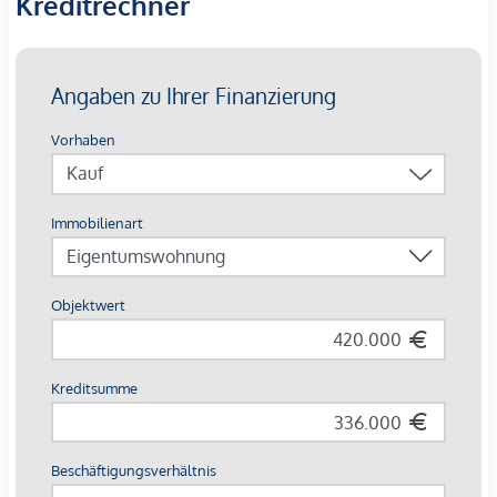
Kreditrechner
Der
angeführte Kaufpreis
ist ein
Nettopreis zzgl. 20%
Umsatzsteuer.
Die Wohnungen sind teilweise bis Ende 2029 befristet
vermietet.
Ein KFZ - Garagenstellplatz
kann optional zum
Kaufpreis
von € 36.800,- zzgl. 20 % USt.
dazu erworben werden.
Die monatliche Nettomiete für die Wohnung beträgt EUR
773,00.
Wir weisen darauf hin, dass zwischen dem Vermittler und
dem zu vermittelnden Dritten ein familiäres oder
wirtschaftliches Naheverhältnis besteht.
Der Vermittler ist als Doppelmakler tätig.