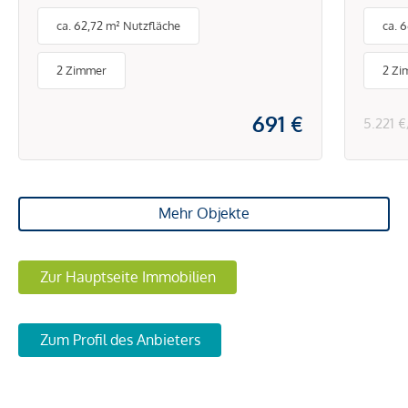
Brunnengasse
Tech
ca. 62,72 m² Nutzfläche
ca. 
Klim
& Sc
2 Zimmer
2 Zi
691 €
5.221 
Mehr Objekte
Zur Hauptseite Immobilien
Zum Profil des Anbieters