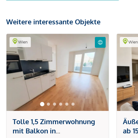
Weitere interessante Objekte
Wien
Wie
Tolle 1,5 Zimmerwohnung
Äuß
mit Balkon in
ab 1