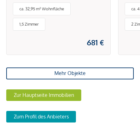
ausgezeichneter Lage und
mit 
ca. 32,95 m² Wohnfläche
ca. 
optimaler
Verkehrsanbindung
1,5 Zimmer
2 Zi
681 €
Mehr Objekte
Zur Hauptseite Immobilien
Zum Profil des Anbieters