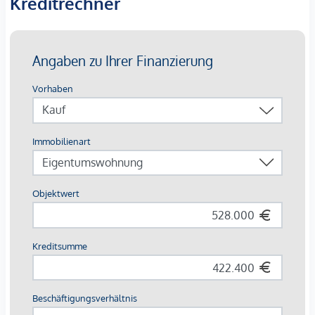
Kreditrechner
Der
angeführte Kaufpreis
ist ein
Nettopreis zzgl. 20%
Umsatzsteuer.
Die Wohnungen sind teilweise bis Ende 2029 befristet
vermietet.
Ein KFZ - Garagenstellplatz
kann optional zum
Kaufpreis
von € 36.800,- zzgl. 20 % USt.
dazu erworben werden.
Die monatliche Nettomiete für die Wohnung beträgt EUR
1.026,60
Wir weisen darauf hin, dass zwischen dem Vermittler und
dem zu vermittelnden Dritten ein familiäres oder
wirtschaftliches Naheverhältnis besteht.
Der Vermittler ist als Doppelmakler tätig.