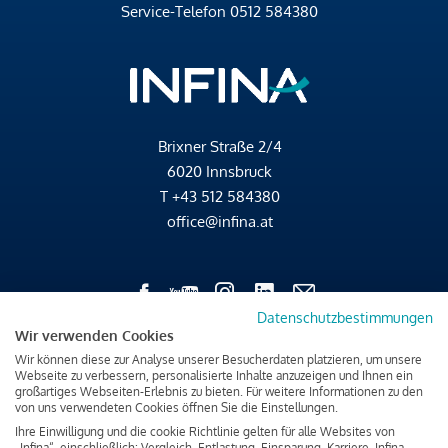
Service-Telefon
0512 584380
Brixner Straße 2/4
6020 Innsbruck
T
+43 512 584380
office@infina.at
Datenschutzbestimmungen
Wir verwenden Cookies
Impressum
Wir können diese zur Analyse unserer Besucherdaten platzieren, um unsere
Datenschutz & Cookies
Webseite zu verbessern, personalisierte Inhalte anzuzeigen und Ihnen ein
großartiges Webseiten-Erlebnis zu bieten. Für weitere Informationen zu den
Verbraucherschutzinformation & rechtliche Hinweise
von uns verwendeten Cookies öffnen Sie die Einstellungen.
Ihre Einwilligung und die cookie Richtlinie gelten für alle Websites von
„Infina“, einschließlich: Vergleich, Entlastung, Einsparung, Karriere, Infina.