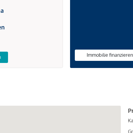
na
en
Immobilie finanziere
n
P
Ka
Gr