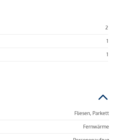
2
1
1
Fliesen, Parkett
Fernwärme
Personenaufzug