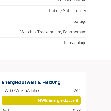
Kabel / Satelliten-TV
Garage
Wasch- / Trockenraum, Fahrradraum
Klimaanlage
Energieausweis & Heizung
HWB (kWh/m2/Jahr):
26.1
HWB Energieklasse B
fGEE:
0.79