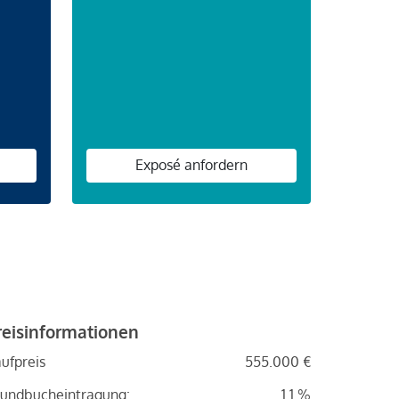
n
Exposé anfordern
reisinformationen
ufpreis
555.000 €
undbucheintragung:
1.1 %