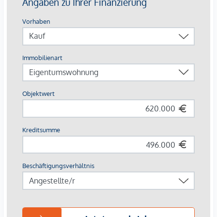
Die Wohnungen sind teilweise bis Ende 2029 befristet
vermietet.
Ein KFZ - Garagenstellplatz
kann optional zum
Kaufpreis
von € 36.800,- zzgl. 20 % USt.
dazu erworben werden.
Die monatliche Nettomiete für die Wohnung beträgt EUR
1.109,08.
Wir weisen darauf hin, dass zwischen dem Vermittler und
dem zu vermittelnden Dritten ein familiäres oder
wirtschaftliches Naheverhältnis besteht.
Der Vermittler ist als Doppelmakler tätig.
*Der Vertrag kommt nicht mit der INFINA Credit Broker
GmbH zustande. Das Objekt wird von einem externen
Immobilienunternehmen angeboten. Allfällige aus dem