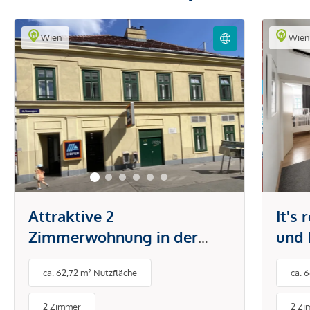
Wien
Wie
Attraktive 2
It's
Zimmerwohnung in der
und 
Brunnengasse
Tech
ca. 62,72 m² Nutzfläche
ca. 
Klim
& Sc
2 Zimmer
2 Zi