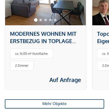
MODERNES WOHNEN MIT
Topc
ERSTBEZUG IN TOPLAGE
Eig
DONAUSTADT -
gefr
ca. 51,00 m² Nutzfläche
ca. 
PAUSCHALMIETE INKL.
BETRIEBS- UND
2 Zimmer
2 Zi
ENERGIEKOSTEN
Auf Anfrage
Mehr Objekte