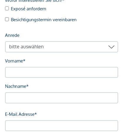
Arzt <250m
Apotheke <500m
Klinik <500m
Krankenhaus <1.250m
Kinder & Schulen
Schule <500m
Kindergarten <250m
Universität <250m
Höhere Schule <1.000m
Nahversorgung
Supermarkt <250m
Bäckerei <250m
Einkaufszentrum <1.750m
Sonstige