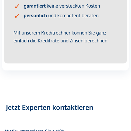
Vorsorgewohnung, die zu Vermietungszwecken erworben
wird.
Der angegebene Kaufpreis versteht sich daher zzgl.
20% USt. Diese Daten sind vorbehaltlich möglicher
Änderungen.
Betriebskosten
: Die aktuell vorgeschriebenen
Betriebskosten entnehmen Sie bitte der Preisliste.
Rücklagebeiträge sind darin noch nicht enthalten und
kommen mit EUR 1,12 netto/m² noch hinzu.
Wir weisen darauf hin, dass zwischen dem Vermittler und
dem zu vermittelnden Dritten ein familiäres oder
wirtschaftliches Naheverhältnis besteht.
Der Vermittler ist als Doppelmakler tätig.
Jetzt Experten kontaktieren
Infrastruktur / Entfernungen
Gesundheit