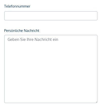
Geldautomat <250m
Bank <250m
Post <250m
Polizei <250m
Verkehr
Bus <250m
U-Bahn <250m
Straßenbahn <250m
Bahnhof <250m
Autobahnanschluss <1.250m
Angaben Entfernung Luftlinie / Quelle: OpenStreetMap
*Der Vertrag kommt nicht mit der INFINA Credit Broker
GmbH zustande. Das Objekt wird von einem externen
Immobilienunternehmen angeboten. Allfällige aus dem
Vertragsabschluss resultierende Rechte sind ausschließlich