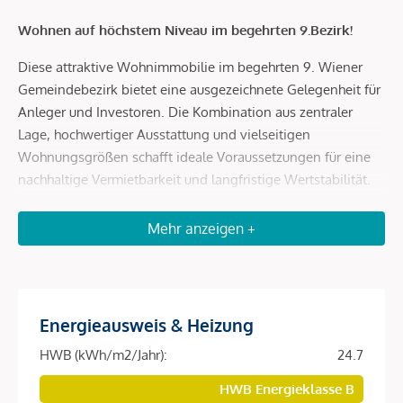
Wohnen auf höchstem Niveau im begehrten 9.Bezirk!
Diese attraktive Wohnimmobilie im begehrten 9. Wiener
Gemeindebezirk bietet eine ausgezeichnete Gelegenheit für
Anleger und Investoren. Die Kombination aus zentraler
Lage, hochwertiger Ausstattung und vielseitigen
Wohnungsgrößen schafft ideale Voraussetzungen für eine
nachhaltige Vermietbarkeit und langfristige Wertstabilität.
Das moderne Wohnprojekt umfasst insgesamt 151
Mehr anzeigen +
freifinanzierte Wohnungen mit Wohnflächen von ca. 32 bis
129 m² und spricht damit eine breite Zielgruppe an
Investoren an, ob für jene die nach einer
Investitionsmöglichkeit in eine Wohnung, die man zu einem
Energieausweis & Heizung
späteren Zeitpunkt selbst nutzt suchen, für zukünftigen
Studenten in der eigenen Familie oder als Wertanlage für
HWB (kWh/m2/Jahr):
24.7
die Enkel oder zur Unterstützung der jungen Familie. Die
HWB Energieklasse B
durchdachten Grundrisse, die hochwertige Ausstattung