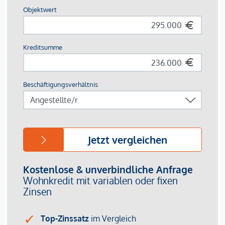
Paketraum und Waschküche
Kinderwagenabstellräume
Fahrradreparaturraum
Althan Quartier Service-App
Ausstattung:
Fußbodenheizung und -kühlung mittels
Fernwärme/Fernkälte
Klimaanlage im 8. Obergeschoss und 1. Dachgeschoss
Bodentiefe Holz-Alu-Fenster
Hochwertiger Echtholzparkettboden in Eiche
Videogegensprechanlage
Außenliegender Sonnenschutz
Pflanztröge auf zahlreichen Freiflächen
3% Kundenprovision
Die Wohnungen sind bereits fertiggestellt.
Bei diesem Angebot handelt es sich um eine