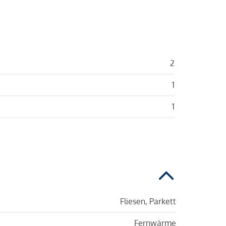
2
1
1
Fliesen, Parkett
Fernwärme