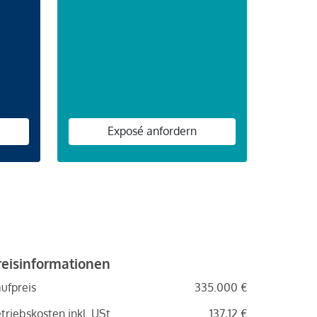
n
Exposé anfordern
reisinformationen
ufpreis
335.000 €
triebskosten inkl. USt.
137,12 €