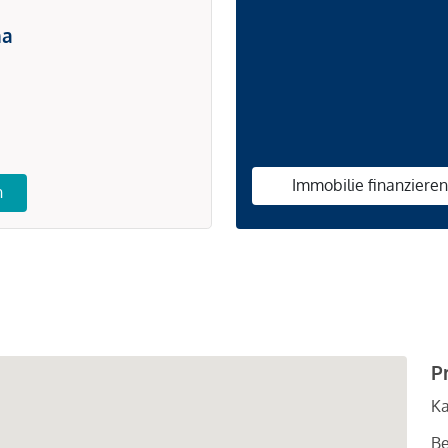
na
Immobilie finanziere
n
P
Ka
Be