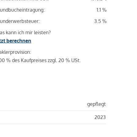
undbucheintragung:
1.1 %
underwerbsteuer:
3.5 %
s kann ich mir leisten?
tzt berechnen
klerprovision:
00 % des Kaufpreises zzgl. 20 % USt.
gepflegt
2023