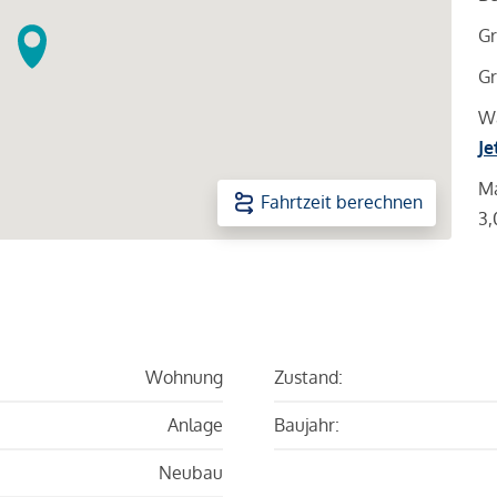
Gr
Gr
Wa
Je
Ma
Fahrtzeit berechnen
3,
Wohnung
Zustand:
Anlage
Baujahr:
Neubau