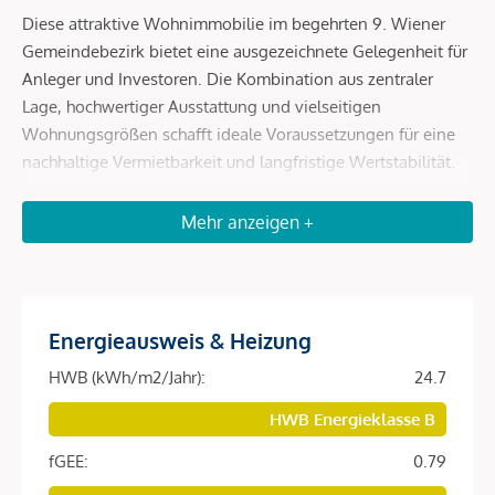
Diese attraktive Wohnimmobilie im begehrten 9. Wiener
Gemeindebezirk bietet eine ausgezeichnete Gelegenheit für
Anleger und Investoren. Die Kombination aus zentraler
Lage, hochwertiger Ausstattung und vielseitigen
Wohnungsgrößen schafft ideale Voraussetzungen für eine
nachhaltige Vermietbarkeit und langfristige Wertstabilität.
Das moderne Wohnprojekt umfasst insgesamt 151
Mehr anzeigen +
freifinanzierte Wohnungen mit Wohnflächen von ca. 32 bis
129 m² und spricht damit eine breite Zielgruppe an
Investoren an, ob für jene die nach einer
Investitionsmöglichkeit in eine Wohnung, die man zu einem
Energieausweis & Heizung
späteren Zeitpunkt selbst nutzt suchen, für zukünftigen
Studenten in der eigenen Familie oder als Wertanlage für
HWB (kWh/m2/Jahr):
24.7
die Enkel oder zur Unterstützung der jungen Familie. Die
HWB Energieklasse B
durchdachten Grundrisse, die hochwertige Ausstattung
sowie die attraktiven Gemeinschaftsflächen machen dieses
fGEE:
0.79
Projekt besonders interessant für die langfristige