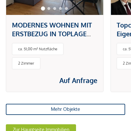
MODERNES WOHNEN MIT
Topc
ERSTBEZUG IN TOPLAGE
Eig
DONAUSTADT -
gefr
ca. 51,00 m² Nutzfläche
ca. 
PAUSCHALMIETE INKL.
BETRIEBS- UND
2 Zimmer
2 Zi
ENERGIEKOSTEN
Auf Anfrage
Mehr Objekte
Zur Hauptseite Immobilien