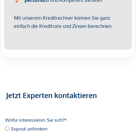
20% USt. Diese Daten sind vorbehaltlich möglicher
Änderungen.
Betriebskosten
: Die aktuell vorgeschriebenen
Betriebskosten entnehmen Sie bitte der Preisliste.
Rücklagebeiträge sind darin noch nicht enthalten und
kommen mit EUR 1,12 netto/m² noch hinzu.
Wir weisen darauf hin, dass zwischen dem Vermittler und
dem zu vermittelnden Dritten ein familiäres oder
wirtschaftliches Naheverhältnis besteht.
Der Vermittler ist als Doppelmakler tätig.
Jetzt Experten kontaktieren
Infrastruktur / Entfernungen
Gesundheit
Arzt <250m
Apotheke <500m