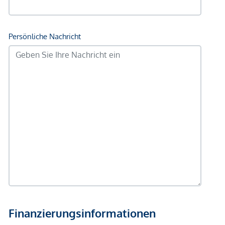
Polizei <250m
Verkehr
Bus <250m
U-Bahn <250m
Straßenbahn <250m
Bahnhof <250m
Autobahnanschluss <1.250m
Angaben Entfernung Luftlinie / Quelle: OpenStreetMap
*Der Vertrag kommt nicht mit der INFINA Credit Broker
GmbH zustande. Das Objekt wird von einem externen
Immobilienunternehmen angeboten. Allfällige aus dem
Vertragsabschluss resultierende Rechte sind ausschließlich
gegenüber dem anbietenden Immobilienunternehmen
geltend zu machen. Wir weisen Sie darauf hin, dass die