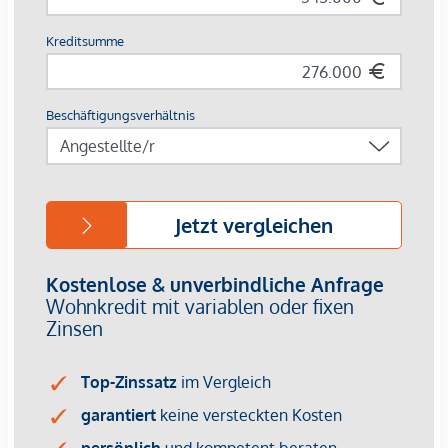
Althan Quartier Service-App
Ausstattung:
Fußbodenheizung und -kühlung mittels
Fernwärme/Fernkälte
Klimaanlage im 8. Obergeschoss und 1. Dachgeschoss
Bodentiefe Holz-Alu-Fenster
Hochwertiger Echtholzparkettboden in Eiche
Videogegensprechanlage
Außenliegender Sonnenschutz
Pflanztröge auf zahlreichen Freiflächen
3% Kundenprovision
Die Wohnungen sind bereits fertiggestellt.
Bei diesem Angebot handelt es sich um eine
Vorsorgewohnung, die zu Vermietungszwecken erworben
wird.
Der angegebene Kaufpreis versteht sich daher zzgl.