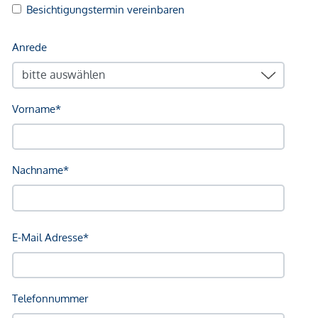
Klinik <500m
Krankenhaus <1.250m
Kinder & Schulen
Schule <500m
Kindergarten <250m
Universität <250m
Höhere Schule <1.000m
Nahversorgung
Supermarkt <250m
Bäckerei <250m
Einkaufszentrum <1.750m
Sonstige
Geldautomat <250m
Bank <250m
Post <250m