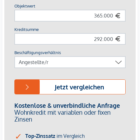
Paketraum und Waschküche
Kinderwagenabstellräume
Fahrradreparaturraum
Althan Quartier Service-App
Ausstattung:
Fußbodenheizung und -kühlung mittels
Fernwärme/Fernkälte
Klimaanlage im 8. Obergeschoss und 1. Dachgeschoss
Bodentiefe Holz-Alu-Fenster
Hochwertiger Echtholzparkettboden in Eiche
Videogegensprechanlage
Außenliegender Sonnenschutz
Pflanztröge auf zahlreichen Freiflächen
3% Kundenprovision
Die Wohnungen sind bereits fertiggestellt.
Bei diesem Angebot handelt es sich um eine