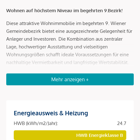
Wohnen auf höchstem Niveau im begehrten 9.Bezirk!
Diese attraktive Wohnimmobilie im begehrten 9. Wiener
Gemeindebezirk bietet eine ausgezeichnete Gelegenheit für
Anleger und Investoren. Die Kombination aus zentraler
Lage, hochwertiger Ausstattung und vielseitigen
Wohnungsgrößen schafft ideale Voraussetzungen für eine
nachhaltige Vermietbarkeit und langfristige Wertstabilität.
Das moderne Wohnprojekt umfasst insgesamt 151
Mehr anzeigen +
freifinanzierte Wohnungen mit Wohnflächen von ca. 32 bis
129 m² und spricht damit eine breite Zielgruppe an
Investoren an, ob für jene die nach einer
Investitionsmöglichkeit in eine Wohnung, die man zu einem
Energieausweis & Heizung
späteren Zeitpunkt selbst nutzt suchen, für zukünftigen
Studenten in der eigenen Familie oder als Wertanlage für
HWB (kWh/m2/Jahr):
24.7
die Enkel oder zur Unterstützung der jungen Familie. Die
HWB Energieklasse B
durchdachten Grundrisse, die hochwertige Ausstattung