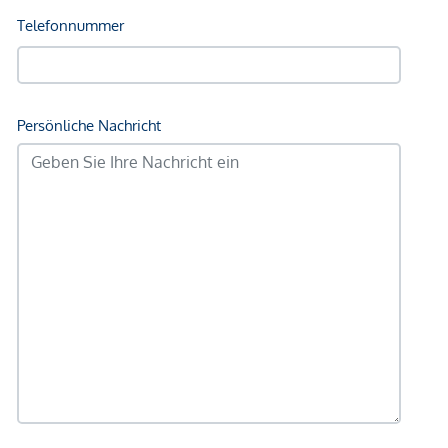
Geldautomat <250m
Bank <250m
Post <250m
Polizei <250m
Verkehr
Bus <250m
U-Bahn <250m
Straßenbahn <250m
Bahnhof <250m
Autobahnanschluss <1.250m
Angaben Entfernung Luftlinie / Quelle: OpenStreetMap
*Der Vertrag kommt nicht mit der INFINA Credit Broker
GmbH zustande. Das Objekt wird von einem externen
Immobilienunternehmen angeboten. Allfällige aus dem
Vertragsabschluss resultierende Rechte sind ausschließlich