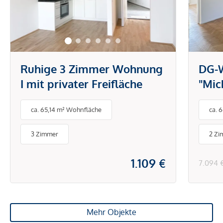
Ruhige 3 Zimmer Wohnung
DG-
I mit privater Freifläche
"Mic
DG-W
ca. 65,14 m² Wohnfläche
ca. 
gro
3 Zimmer
2 Zi
1.109 €
7.094 
Mehr Objekte