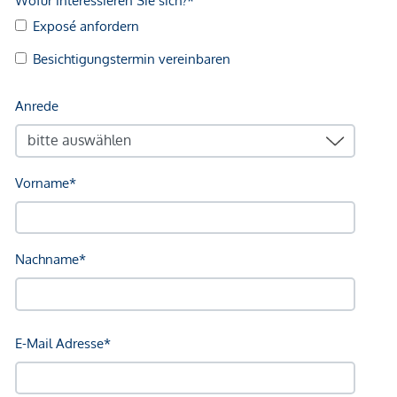
Arzt <250m
Apotheke <500m
Klinik <500m
Krankenhaus <1.250m
Kinder & Schulen
Schule <500m
Kindergarten <250m
Universität <250m
Höhere Schule <1.000m
Nahversorgung
Supermarkt <250m
Bäckerei <250m
Einkaufszentrum <1.750m
Sonstige