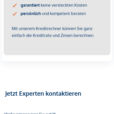
Vorsorgewohnung, die zu Vermietungszwecken erworben
wird.
Der angegebene Kaufpreis versteht sich daher zzgl.
20% USt. Diese Daten sind vorbehaltlich möglicher
Änderungen.
Betriebskosten
: Die aktuell vorgeschriebenen
Betriebskosten entnehmen Sie bitte der Preisliste.
Rücklagebeiträge sind darin noch nicht enthalten und
kommen mit EUR 1,12 netto/m² noch hinzu.
Wir weisen darauf hin, dass zwischen dem Vermittler und
dem zu vermittelnden Dritten ein familiäres oder
wirtschaftliches Naheverhältnis besteht.
Der Vermittler ist als Doppelmakler tätig.
Jetzt Experten kontaktieren
Infrastruktur / Entfernungen
Gesundheit