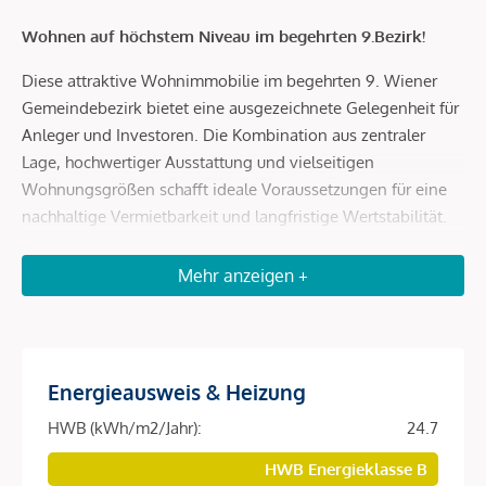
Wohnen auf höchstem Niveau im begehrten 9.Bezirk!
Diese attraktive Wohnimmobilie im begehrten 9. Wiener
Gemeindebezirk bietet eine ausgezeichnete Gelegenheit für
Anleger und Investoren. Die Kombination aus zentraler
Lage, hochwertiger Ausstattung und vielseitigen
Wohnungsgrößen schafft ideale Voraussetzungen für eine
nachhaltige Vermietbarkeit und langfristige Wertstabilität.
Das moderne Wohnprojekt umfasst insgesamt 151
Mehr anzeigen +
freifinanzierte Wohnungen mit Wohnflächen von ca. 32 bis
129 m² und spricht damit eine breite Zielgruppe an
Investoren an, ob für jene die nach einer
Investitionsmöglichkeit in eine Wohnung, die man zu einem
Energieausweis & Heizung
späteren Zeitpunkt selbst nutzt suchen, für zukünftigen
Studenten in der eigenen Familie oder als Wertanlage für
HWB (kWh/m2/Jahr):
24.7
die Enkel oder zur Unterstützung der jungen Familie. Die
HWB Energieklasse B
durchdachten Grundrisse, die hochwertige Ausstattung