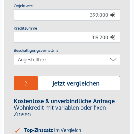
Paketraum und Waschküche
Kinderwagenabstellräume
Fahrradreparaturraum
Althan Quartier Service-App
Ausstattung:
Fußbodenheizung und -kühlung mittels
Fernwärme/Fernkälte
Klimaanlage im 8. Obergeschoss und 1. Dachgeschoss
Bodentiefe Holz-Alu-Fenster
Hochwertiger Echtholzparkettboden in Eiche
Videogegensprechanlage
Außenliegender Sonnenschutz
Pflanztröge auf zahlreichen Freiflächen
3% Kundenprovision
Die Wohnungen sind bereits fertiggestellt.
Bei diesem Angebot handelt es sich um eine