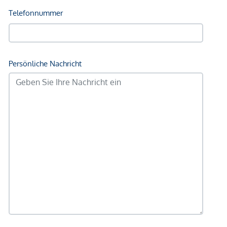
Geldautomat <250m
Bank <250m
Post <250m
Polizei <250m
Verkehr
Bus <250m
U-Bahn <250m
Straßenbahn <250m
Bahnhof <250m
Autobahnanschluss <1.250m
Angaben Entfernung Luftlinie / Quelle: OpenStreetMap
*Der Vertrag kommt nicht mit der INFINA Credit Broker
GmbH zustande. Das Objekt wird von einem externen
Immobilienunternehmen angeboten. Allfällige aus dem
Vertragsabschluss resultierende Rechte sind ausschließlich