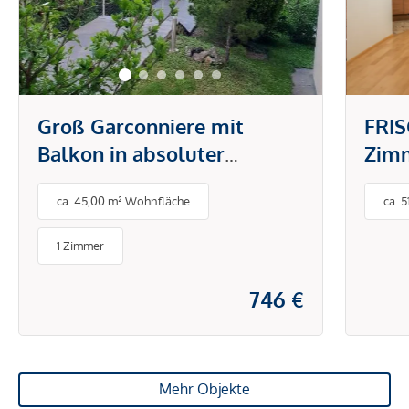
Groß Garconniere mit
FRI
Balkon in absoluter
Zim
Ruhelage - Nähe
abso
ca. 45,00 m² Wohnfläche
ca. 
Pötzleinsdorfer
an d
Schlosspark und
1 Zimmer
Türkenschanzpark
746 €
Mehr Objekte