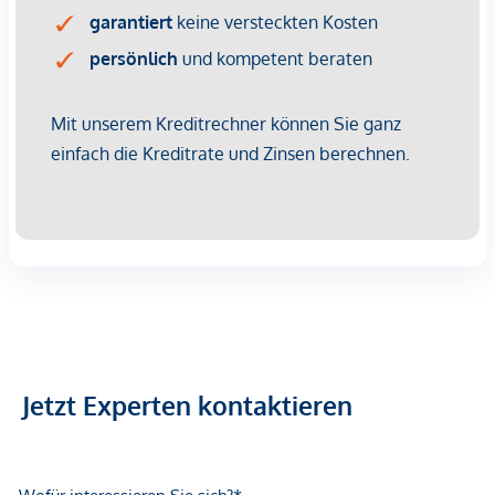
Vorsorgewohnung, die zu Vermietungszwecken erworben
wird.
Der angegebene Kaufpreis versteht sich daher zzgl.
20% USt. Diese Daten sind vorbehaltlich möglicher
Änderungen.
Betriebskosten
: Die aktuell vorgeschriebenen
Betriebskosten entnehmen Sie bitte der Preisliste.
Rücklagebeiträge sind darin noch nicht enthalten und
kommen mit EUR 1,12 netto/m² noch hinzu.
Wir weisen darauf hin, dass zwischen dem Vermittler und
dem zu vermittelnden Dritten ein familiäres oder
wirtschaftliches Naheverhältnis besteht.
Der Vermittler ist als Doppelmakler tätig.
Jetzt Experten kontaktieren
Infrastruktur / Entfernungen
Gesundheit