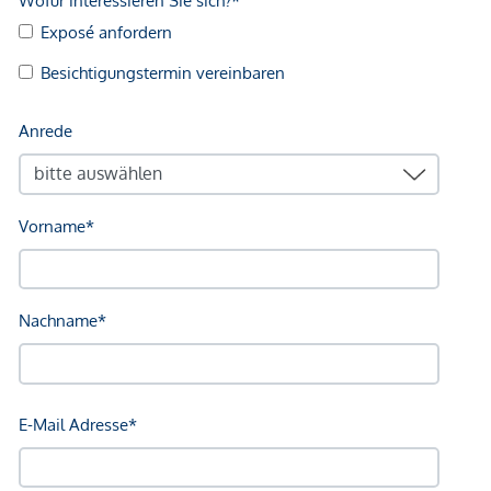
Arzt <250m
Apotheke <500m
Klinik <500m
Krankenhaus <1.250m
Kinder & Schulen
Schule <500m
Kindergarten <250m
Universität <250m
Höhere Schule <1.000m
Nahversorgung
Supermarkt <250m
Bäckerei <250m
Einkaufszentrum <1.750m
Sonstige