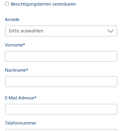
Klinik <500m
Krankenhaus <1.250m
Kinder & Schulen
Schule <500m
Kindergarten <250m
Universität <250m
Höhere Schule <1.000m
Nahversorgung
Supermarkt <250m
Bäckerei <250m
Einkaufszentrum <1.750m
Sonstige
Geldautomat <250m
Bank <250m
Post <250m