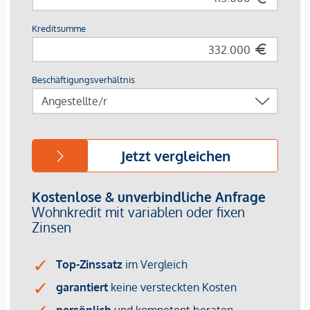
Althan Quartier Service-App
Ausstattung:
Fußbodenheizung und -kühlung mittels
Fernwärme/Fernkälte
Klimaanlage im 8. Obergeschoss und 1. Dachgeschoss
Bodentiefe Holz-Alu-Fenster
Hochwertiger Echtholzparkettboden in Eiche
Videogegensprechanlage
Außenliegender Sonnenschutz
Pflanztröge auf zahlreichen Freiflächen
3% Kundenprovision
Die Wohnungen sind bereits fertiggestellt.
Bei diesem Angebot handelt es sich um eine
Vorsorgewohnung, die zu Vermietungszwecken erworben
wird.
Der angegebene Kaufpreis versteht sich daher zzgl.