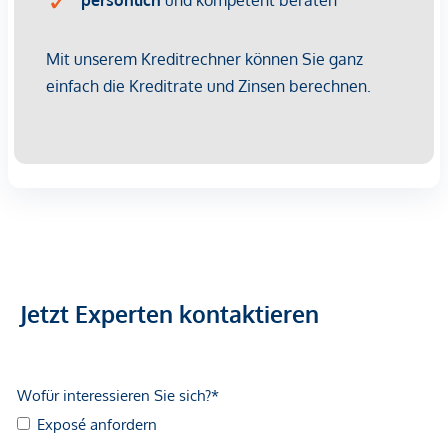
20% USt. Diese Daten sind vorbehaltlich möglicher
Änderungen.
Betriebskosten
: Die aktuell vorgeschriebenen
Betriebskosten entnehmen Sie bitte der Preisliste.
Rücklagebeiträge sind darin noch nicht enthalten und
kommen mit EUR 1,12 netto/m² noch hinzu.
Wir weisen darauf hin, dass zwischen dem Vermittler und
dem zu vermittelnden Dritten ein familiäres oder
wirtschaftliches Naheverhältnis besteht.
Der Vermittler ist als Doppelmakler tätig.
Jetzt Experten kontaktieren
Infrastruktur / Entfernungen
Gesundheit
Arzt <250m
Apotheke <500m