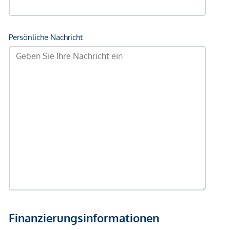
Polizei <250m
Verkehr
Bus <250m
U-Bahn <250m
Straßenbahn <250m
Bahnhof <250m
Autobahnanschluss <1.250m
Angaben Entfernung Luftlinie / Quelle: OpenStreetMap
*Der Vertrag kommt nicht mit der INFINA Credit Broker
GmbH zustande. Das Objekt wird von einem externen
Immobilienunternehmen angeboten. Allfällige aus dem
Vertragsabschluss resultierende Rechte sind ausschließlich
gegenüber dem anbietenden Immobilienunternehmen
geltend zu machen. Wir weisen Sie darauf hin, dass die