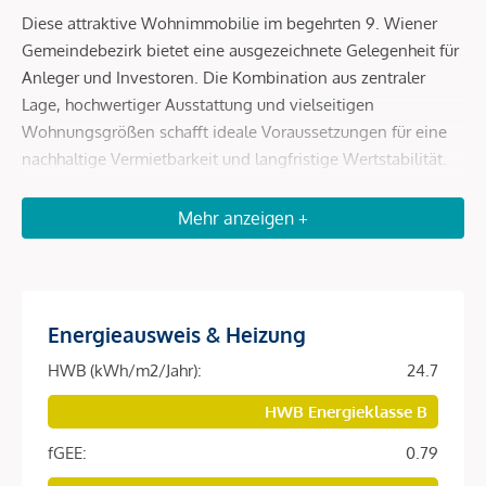
Diese attraktive Wohnimmobilie im begehrten 9. Wiener
Gemeindebezirk bietet eine ausgezeichnete Gelegenheit für
Anleger und Investoren. Die Kombination aus zentraler
Lage, hochwertiger Ausstattung und vielseitigen
Wohnungsgrößen schafft ideale Voraussetzungen für eine
nachhaltige Vermietbarkeit und langfristige Wertstabilität.
Das moderne Wohnprojekt umfasst insgesamt 151
Mehr anzeigen +
freifinanzierte Wohnungen mit Wohnflächen von ca. 32 bis
129 m² und spricht damit eine breite Zielgruppe an
Investoren an, ob für jene die nach einer
Investitionsmöglichkeit in eine Wohnung, die man zu einem
Energieausweis & Heizung
späteren Zeitpunkt selbst nutzt suchen, für zukünftigen
Studenten in der eigenen Familie oder als Wertanlage für
HWB (kWh/m2/Jahr):
24.7
die Enkel oder zur Unterstützung der jungen Familie. Die
HWB Energieklasse B
durchdachten Grundrisse, die hochwertige Ausstattung
sowie die attraktiven Gemeinschaftsflächen machen dieses
fGEE:
0.79
Projekt besonders interessant für die langfristige