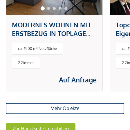
MODERNES WOHNEN MIT
Topc
ERSTBEZUG IN TOPLAGE
Eig
DONAUSTADT -
gefr
ca. 51,00 m² Nutzfläche
ca. 
PAUSCHALMIETE INKL.
BETRIEBS- UND
2 Zimmer
2 Zi
ENERGIEKOSTEN
Auf Anfrage
Mehr Objekte
Zur Hauptseite Immobilien