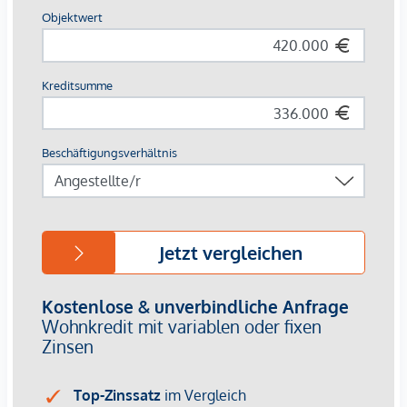
Paketraum und Waschküche
Kinderwagenabstellräume
Fahrradreparaturraum
Althan Quartier Service-App
Ausstattung:
Fußbodenheizung und -kühlung mittels
Fernwärme/Fernkälte
Klimaanlage im 8. Obergeschoss und 1. Dachgeschoss
Bodentiefe Holz-Alu-Fenster
Hochwertiger Echtholzparkettboden in Eiche
Videogegensprechanlage
Außenliegender Sonnenschutz
Pflanztröge auf zahlreichen Freiflächen
3% Kundenprovision
Die Wohnungen sind bereits fertiggestellt.
Bei diesem Angebot handelt es sich um eine