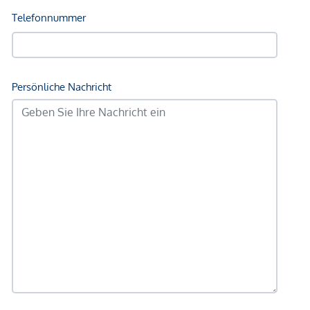
Geldautomat <250m
Bank <250m
Post <250m
Polizei <250m
Verkehr
Bus <250m
U-Bahn <250m
Straßenbahn <250m
Bahnhof <250m
Autobahnanschluss <1.250m
Angaben Entfernung Luftlinie / Quelle: OpenStreetMap
*Der Vertrag kommt nicht mit der INFINA Credit Broker
GmbH zustande. Das Objekt wird von einem externen
Immobilienunternehmen angeboten. Allfällige aus dem
Vertragsabschluss resultierende Rechte sind ausschließlich