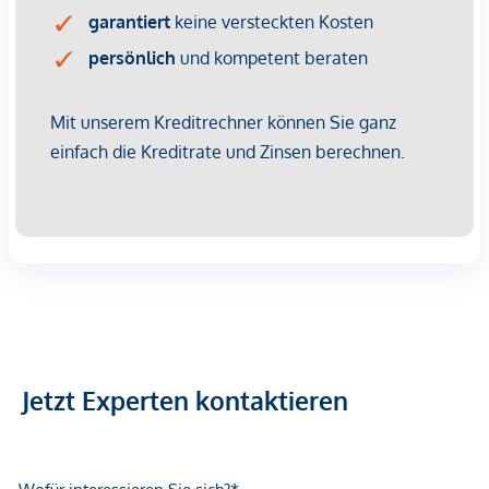
Vorsorgewohnung, die zu Vermietungszwecken erworben
wird.
Der angegebene Kaufpreis versteht sich daher zzgl.
20% USt. Diese Daten sind vorbehaltlich möglicher
Änderungen.
Betriebskosten
: Die aktuell vorgeschriebenen
Betriebskosten entnehmen Sie bitte der Preisliste.
Rücklagebeiträge sind darin noch nicht enthalten und
kommen mit EUR 1,12 netto/m² noch hinzu.
Wir weisen darauf hin, dass zwischen dem Vermittler und
dem zu vermittelnden Dritten ein familiäres oder
wirtschaftliches Naheverhältnis besteht.
Der Vermittler ist als Doppelmakler tätig.
Jetzt Experten kontaktieren
Infrastruktur / Entfernungen
Gesundheit