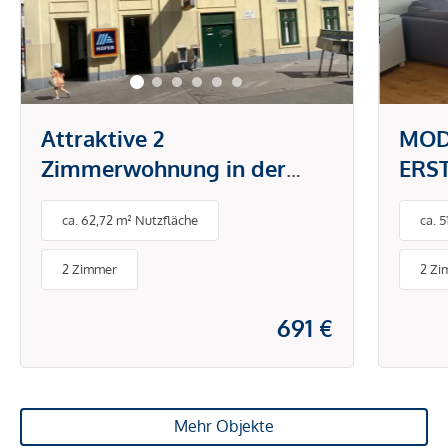
Attraktive 2
MOD
Zimmerwohnung in der
ERS
Brunnengasse
DON
ca. 62,72 m² Nutzfläche
ca. 
PAU
BET
2 Zimmer
2 Zi
ENE
691 €
Mehr Objekte