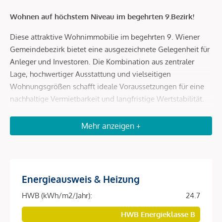
Wohnen auf höchstem Niveau im begehrten 9.Bezirk!
Diese attraktive Wohnimmobilie im begehrten 9. Wiener
Gemeindebezirk bietet eine ausgezeichnete Gelegenheit für
Anleger und Investoren. Die Kombination aus zentraler
Lage, hochwertiger Ausstattung und vielseitigen
Wohnungsgrößen schafft ideale Voraussetzungen für eine
nachhaltige Vermietbarkeit und langfristige Wertstabilität.
Das moderne Wohnprojekt umfasst insgesamt 151
Mehr anzeigen +
freifinanzierte Wohnungen mit Wohnflächen von ca. 32 bis
129 m² und spricht damit eine breite Zielgruppe an
Investoren an, ob für jene die nach einer
Investitionsmöglichkeit in eine Wohnung, die man zu einem
Energieausweis & Heizung
späteren Zeitpunkt selbst nutzt suchen, für zukünftigen
Studenten in der eigenen Familie oder als Wertanlage für
HWB (kWh/m2/Jahr):
24.7
die Enkel oder zur Unterstützung der jungen Familie. Die
HWB Energieklasse B
durchdachten Grundrisse, die hochwertige Ausstattung