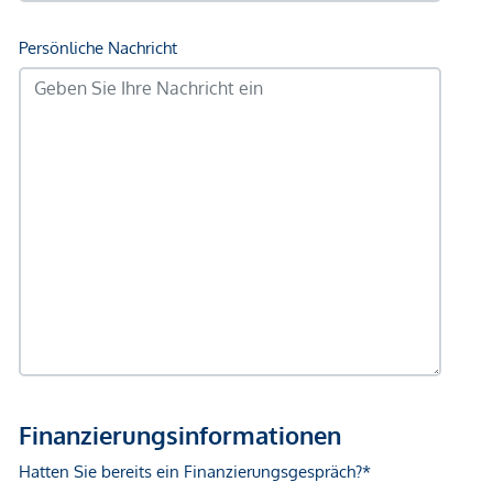
Einkaufszentrum <1.750m
Sonstige
Geldautomat <250m
Bank <250m
Post <250m
Polizei <250m
Verkehr
Bus <250m
U-Bahn <250m
Straßenbahn <250m
Bahnhof <250m
Autobahnanschluss <1.250m
Angaben Entfernung Luftlinie / Quelle: OpenStreetMap