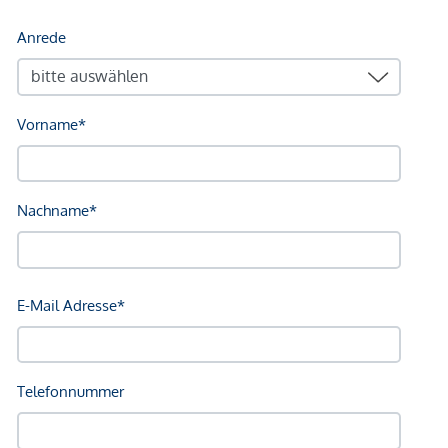
Infrastruktur / Entfernungen
Gesundheit
Arzt <250m
Apotheke <500m
Klinik <500m
Krankenhaus <1.250m
Kinder & Schulen
Schule <500m
Kindergarten <250m
Universität <250m
Höhere Schule <1.000m
Nahversorgung
Supermarkt <250m
Bäckerei <250m