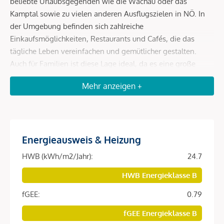
beliebte Urlaubsgegenden wie die Wachau oder das
Kamptal sowie zu vielen anderen Ausflugszielen in NÖ. In
der Umgebung befinden sich zahlreiche
Einkaufsmöglichkeiten, Restaurants und Cafés, die das
tägliche Leben vereinfachen und gemütlicher gestalten.
Auch für Familien ist diese Lage ideal, da es eine große
Auswahl an Schulen, Kindergärten, Universitäten und
Mehr anzeigen +
höheren Schulen gibt, die alle in kurzer Entfernung
erreichbar sind. So können Sie sicher sein, dass Ihre Kinder
eine erstklassige Ausbildung in Ihrer Nähe erhalten.
Energieausweis & Heizung
Beschreibung *
HWB (kWh/m2/Jahr):
24.7
HWB Energieklasse B
Willkommen in Ihrem neuen Zuhause im Herzen des 9.
Wiener Gemeindebezirks! Befristet vermietete
fGEE:
0.79
Eigentumswohnungen!
fGEE Energieklasse B
Dieses moderne Wohnprojekt im begehrten Alsergrund