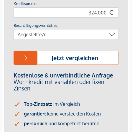
Wohnflächen von ca. 32 bis 129 m²
70 Tiefgaragenplätze (E-Ladestationen möglich)
Balkone, Terrassen oder Loggien
Shared Office Space
Fitnessraum
Gemeinschaftsraum mit Küche
Dachterrasse im 10. Obergeschoss
Jugend- und Kinderspielraum
Paketraum und Waschküche
Kinderwagenabstellräume
Fahrradreparaturraum
Althan Quartier Service-App
Ausstattung:
Fußbodenheizung und -Kühlung mittels
Fernwärme/Fernkälte
Klimaanlage im 8. Obergeschoss und 1. Dachgeschoss
Bodentiefe Holz-Alu-Fenster