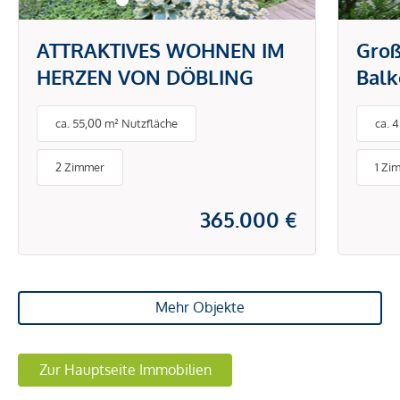
ATTRAKTIVES WOHNEN IM
Groß
HERZEN VON DÖBLING
Balk
Ruhe
ca. 55,00 m² Nutzfläche
ca. 
Pötz
Schl
2 Zimmer
1 Zi
Türk
365.000 €
Mehr Objekte
Zur Hauptseite Immobilien