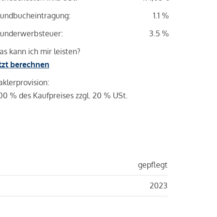
undbucheintragung:
1.1 %
underwerbsteuer:
3.5 %
s kann ich mir leisten?
tzt berechnen
klerprovision:
00 % des Kaufpreises zzgl. 20 % USt.
gepflegt
2023