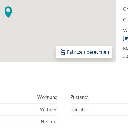
Gr
Gr
Wa
Je
Ma
Fahrtzeit berechnen
3,
Wohnung
Zustand:
Wohnen
Baujahr:
Neubau