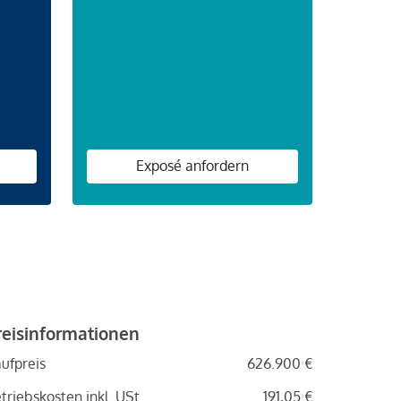
n
Exposé anfordern
reisinformationen
ufpreis
626.900 €
triebskosten inkl. USt.
191,05 €