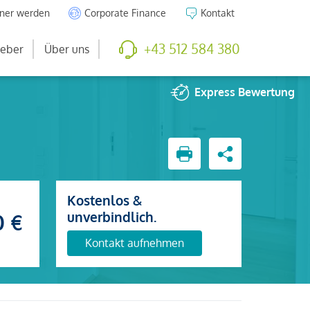
tner werden
Corporate Finance
Kontakt
+43 512 584 380
eber
Über uns
Express
Bewertung
Kostenlos &
unverbindlich.
0 €
Kontakt aufnehmen