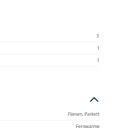
3
1
1
Fliesen, Parkett
Fernwärme