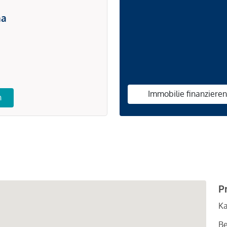
na
Immobilie finanziere
n
P
Ka
Be