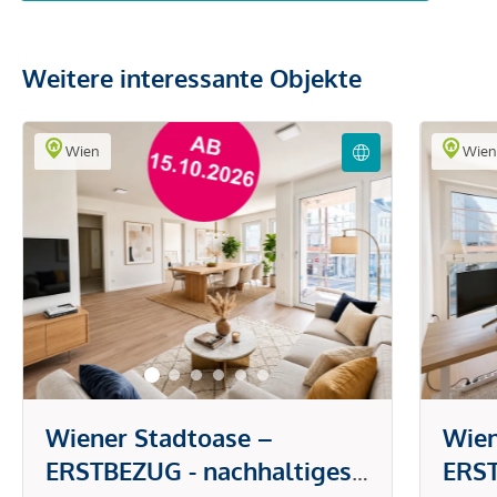
Weitere interessante Objekte
Wien
Wie
Wiener Stadtoase –
Wien
ERSTBEZUG - nachhaltiges
ERST