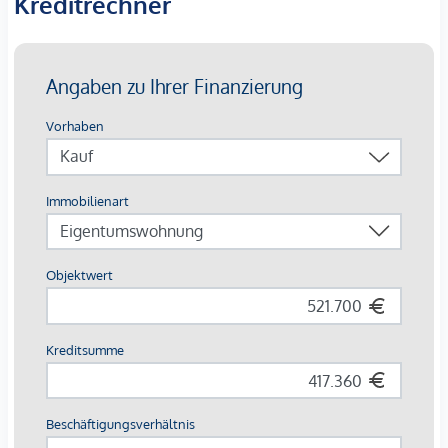
Kreditrechner
Bei den dargestellten Bildern handelt es sich um
Musterfotos der Wohnung. Abweichungen zur tatsächlichen
Ausführung und Ausstattung sind möglich.
Die Wohnungen sind teilweise bis Ende 2029 befristet
vermietet.
Ein
KFZ- Garagenstellplatz
kann optional zum
Kaufpreis
von € 42.500,-
dazu erworben werden.
Wir weisen darauf hin, dass zwischen dem Vermittler und
dem zu vermittelnden Dritten ein familiäres oder
wirtschaftliches Naheverhältnis besteht.
Der Vermittler ist als Doppelmakler tätig.
*Der Vertrag kommt nicht mit der INFINA Credit Broker
GmbH zustande. Das Objekt wird von einem externen