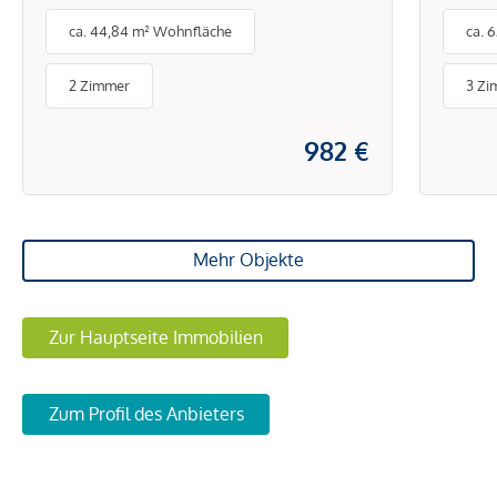
Energiekonzept – Mit
Ener
ca. 44,84 m² Wohnfläche
ca. 
Balkon, Loggia, Terrasse
Balk
oder Garten
oder
2 Zimmer
3 Zi
982 €
Mehr Objekte
Zur Hauptseite Immobilien
Zum Profil des Anbieters