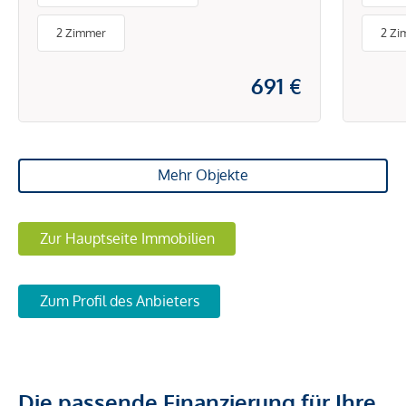
BET
2 Zimmer
2 Zi
ENE
691 €
Mehr Objekte
Zur Hauptseite Immobilien
Zum Profil des Anbieters
Die passende Finanzierung für Ihre