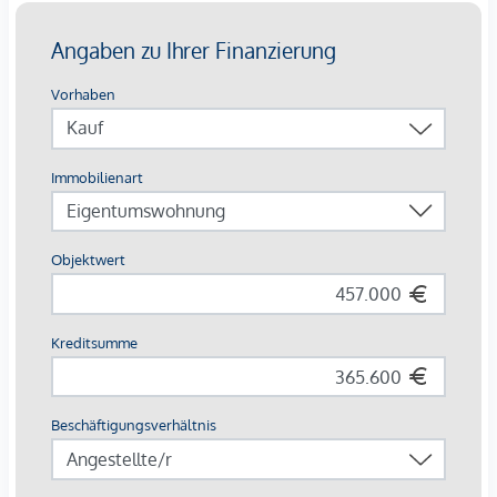
Umsatzsteuer.
Die Wohnungen sind teilweise bis Ende 2029 befristet
vermietet.
Ein KFZ - Garagenstellplatz
kann optional zum
Kaufpreis
von € 36.800,- zzgl. 20 % USt.
dazu erworben werden.
Die monatliche Nettomiete für die Wohnung beträgt
EUR 981,73
Wir weisen darauf hin, dass zwischen dem Vermittler und
dem zu vermittelnden Dritten ein familiäres oder
wirtschaftliches Naheverhältnis besteht.
Der Vermittler ist als Doppelmakler tätig.
*Der Vertrag kommt nicht mit der INFINA Credit Broker
GmbH zustande. Das Objekt wird von einem externen