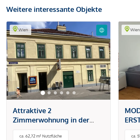
Weitere interessante Objekte
Wien
Wie
Attraktive 2
MOD
Zimmerwohnung in der
ERS
Brunnengasse
DON
ca. 62,72 m² Nutzfläche
ca. 
PAU