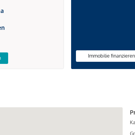
na
en
Immobilie finanziere
n
P
Ka
Gr