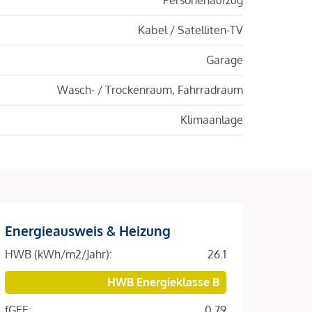
Kabel / Satelliten-TV
Garage
Wasch- / Trockenraum, Fahrradraum
Klimaanlage
Energieausweis & Heizung
HWB (kWh/m2/Jahr):
26.1
HWB Energieklasse B
fGEE:
0.79