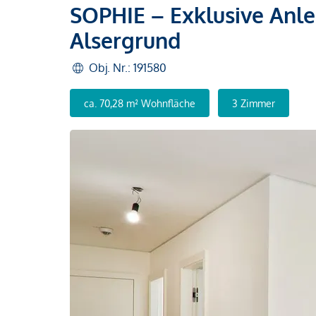
SOPHIE – Exklusive Anl
Alsergrund
Obj. Nr.: 191580
ca. 70,28 m² Wohnfläche
3 Zimmer