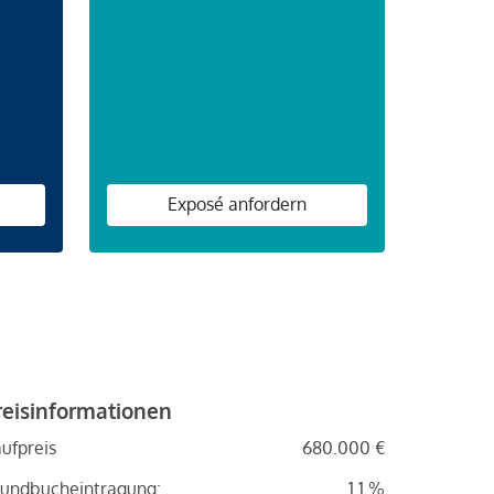
n
Exposé anfordern
reisinformationen
ufpreis
680.000 €
undbucheintragung:
1.1 %