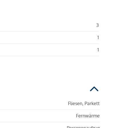
3
1
1
Fliesen, Parkett
Fernwärme
Personenaufzug