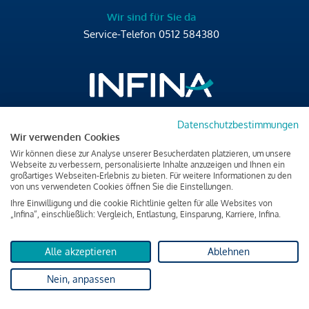
Wir sind für Sie da
Service-Telefon
0512 584380
Datenschutzbestimmungen
Brixner Straße 2/4
Wir verwenden Cookies
6020 Innsbruck
Wir können diese zur Analyse unserer Besucherdaten platzieren, um unsere
T
+43 512 584380
Webseite zu verbessern, personalisierte Inhalte anzuzeigen und Ihnen ein
großartiges Webseiten-Erlebnis zu bieten. Für weitere Informationen zu den
office@infina.at
von uns verwendeten Cookies öffnen Sie die Einstellungen.
Ihre Einwilligung und die cookie Richtlinie gelten für alle Websites von
„Infina“, einschließlich: Vergleich, Entlastung, Einsparung, Karriere, Infina.
Alle akzeptieren
Ablehnen
Impressum
Nein, anpassen
Datenschutz & Cookies
Verbraucherschutzinformation & rechtliche Hinweise