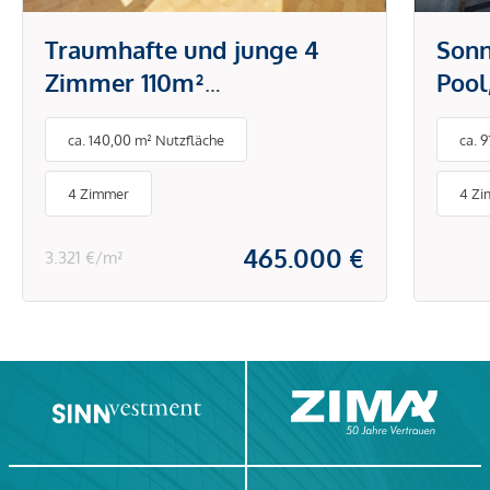
Traumhafte und junge 4
Sonn
Zimmer 110m²
Pool
Terrassenwohnung plus 2
in S
ca. 140,00 m² Nutzfläche
ca. 
Tiefgaragenplätze -
Stadtwohnung - Hans-
4 Zimmer
4 Z
Sachs-Straße
465.000 €
3.321 €/m²