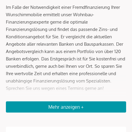
Im Falle der Notwendigkeit einer Fremdfinanzierung Ihrer
Wunschimmobilie ermittelt unser Wohnbau-
Finanzierungsexperte gerne die optimale
Finanzierungslösung und findet das passende Zins- und
Konditionsangebot für Sie. Er vergleicht die aktuellen
Angebote aller relevanten Banken und Bausparkassen. Der
Angebotsvergleich kann aus einem Portfolio von über 120
Banken erfolgen. Das Erstgespräch ist für Sie kostenfrei und
unverbindlich, gerne auch bei Ihnen vor Ort. So sparen Sie
Ihre wertvolle Zeit und erhalten eine professionelle und
unabhängige Finanzierungslösung vom Spezialisten.
Sprechen Sie uns wegen eines Termins gerne an!
Zum Verkauf gelangt eine schöne 2-Zimmer Wohnung im 3.
Mehr anzeigen +
Wiener Gemeindebezirk.
Sie befindet sich im 3. Stock eines schönen Altbaus aus der
Jahrhundertwende. Die prachtvolle Gründerzeitfassade