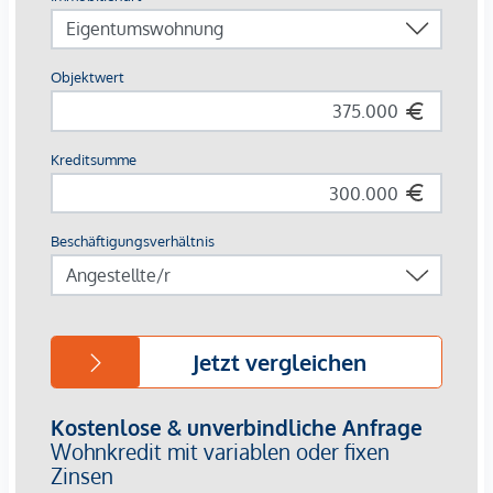
Ihnen gerne zur Verfügung.
Frau Marie-Louise Eisenburger
national - Tel:
0676 605 9800
international - Tel:
+43 676 605 9800
e-mail:
eisenburger@lifestyle-properties.at
Wir weisen darauf hin, dass zwischen dem Vermittler und
dem zu vermittelnden Dritten ein familiäres oder
wirtschaftliches Naheverhältnis besteht.
Der Vermittler ist als Doppelmakler tätig.
Infrastruktur / Entfernungen
Gesundheit
Arzt <500m
Apotheke <500m
Klinik <500m