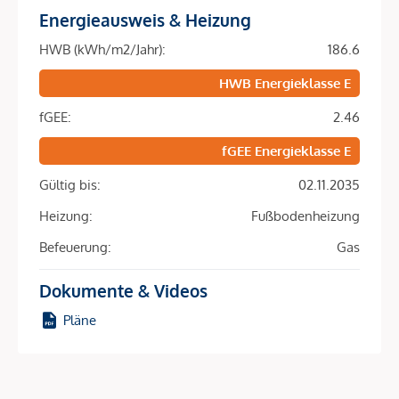
wurde liebevoll restauriert, ebenso wie sämtliche
Energieausweis & Heizung
Allgemeinflächen, die mit architektonischem Feingefühl und
HWB (kWh/m2/Jahr):
186.6
viel Liebe zum Detail neu gestaltet wurden. Die Wohnung
ist ein Erstbezug hat eine Wohnfläche von ca. 46 m² und
HWB Energieklasse E
gliedert sich in einen Vorraum, eine Wohnküche, ein
fGEE:
2.46
Zimmer, ein Badezimmer mit Wc und einen Abstellraum.
Zusätzlich dazu verfügt die Wohnung über einen ca. 6 m²
fGEE Energieklasse E
großen Balkon. Die Wohnräume sind mit schönem Eichen-
Gültig bis:
02.11.2035
Parkett ausgestattet und die Nassräume sind verfliest.
Heizung:
Fußbodenheizung
Sie betreten die Wohnung und befinden sich im Vorraum,
geradeaus gelangen Sie in die Wohnküche, von hier
Befeuerung:
Gas
gelangen Sie auch auf den schönen Balkon, der in den
Dokumente & Videos
ruhigen Innenhof zeigt. Neben dem Wohnzimmer befindet
sich das Schlafzimmer. Das Bad ist mit einer Dusche, einem
Pläne
Waschbecken, einem Handtuchtrockner, einem
Waschmaschinenanschluss und einem WC ausgestattet. Der
Abstellraum ist über den Vorraum begehbar.