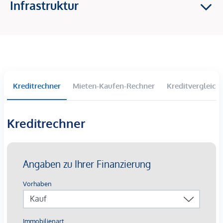
Infrastruktur
Das Einkaufszentrum Galleria und der allseits beliebte
Rochusmarkt sind nur wenige Minuten entfernt. Geschäfte
des täglichen Bedarfs, öffentliche Einrichtungen, Parks und
eine Vielzahl an Nahversorgern sind ebenso bequem zu Fuß
erreichbar wie die U-Bahn-Station "Kardinal-Nagl-Platz" (U3).
Die Vertragserrichtung und Treuhandabwicklung ist
Kreditrechner
Mieten-Kaufen-Rechner
Kreditvergleich
gebunden an die Kanzlei Mag. Schreiber A-1010 Wien,
Schottenring 16. Die Kosten betragen 1,5 % des Kaufpreises
zzgl. 20 % USt. sowie Barauslagen und Beglaubigung. Bei
Kreditrechner
Fremdfinanzierung erhöht sich das Honorar auf 1,8 % vom
Kaufpreis zzgl. 20 % USt., Barauslagen und Beglaubigung.
Gerne senden wir Ihnen ein Exposé mit weiterführenden
Unterlagen zu.
Überzeugen Sie sich selbst von diesem schönen Objekt.
Für Besichtigungen und nähere Informationen stehen wir