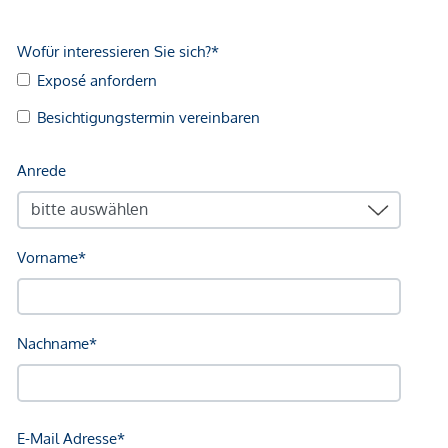
Verkehr
Bus <500m
U-Bahn <500m
Straßenbahn <1.000m
Bahnhof <500m
Autobahnanschluss <1.500m
Angaben Entfernung Luftlinie / Quelle: OpenStreetMap
*Der Vertrag kommt nicht mit der INFINA Credit Broker
GmbH zustande. Das Objekt wird von einem externen
Immobilienunternehmen angeboten. Allfällige aus dem
Vertragsabschluss resultierende Rechte sind ausschließlich
gegenüber dem anbietenden Immobilienunternehmen
geltend zu machen. Wir weisen Sie darauf hin, dass die
gemachten Angaben und Informationen lediglich