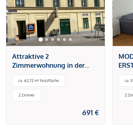
Attraktive 2
MOD
Zimmerwohnung in der
ERS
Brunnengasse
DON
ca. 62,72 m² Nutzfläche
ca. 
PAU
BET
2 Zimmer
2 Zi
ENE
691 €