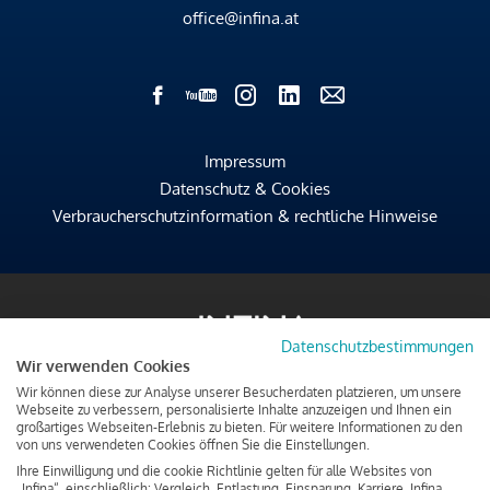
office@infina.at
Impressum
Datenschutz & Cookies
Verbraucherschutzinformation & rechtliche Hinweise
Datenschutzbestimmungen
Wir verwenden Cookies
Wir können diese zur Analyse unserer Besucherdaten platzieren, um unsere
Webseite zu verbessern, personalisierte Inhalte anzuzeigen und Ihnen ein
großartiges Webseiten-Erlebnis zu bieten. Für weitere Informationen zu den
von uns verwendeten Cookies öffnen Sie die Einstellungen.
Ihre Einwilligung und die cookie Richtlinie gelten für alle Websites von
„Infina“, einschließlich: Vergleich, Entlastung, Einsparung, Karriere, Infina.