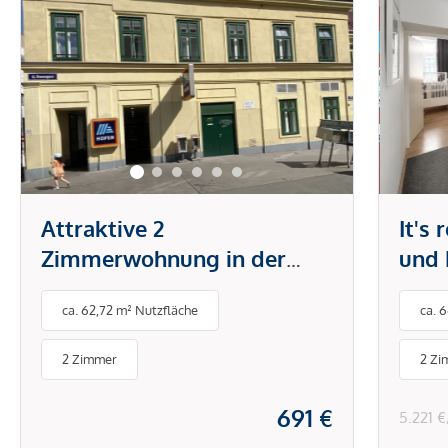
Attraktive 2
It's
Zimmerwohnung in der
und 
Brunnengasse
Tech
ca. 62,72 m² Nutzfläche
ca. 
Klim
& Sc
2 Zimmer
2 Zi
691 €
5.221 