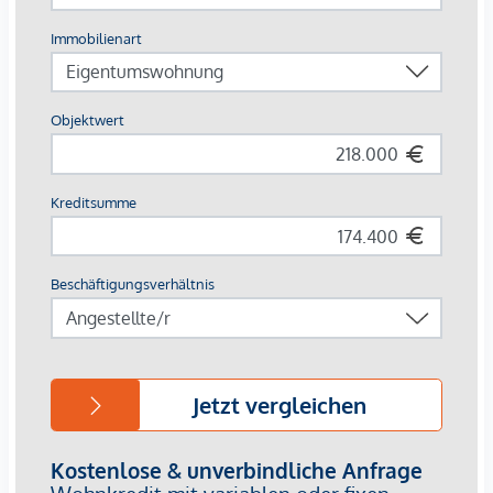
für Potenzial.
Besonderes Highlight
Ein
Garagenplatz
im Haus kann zusätzlich erworben
werden - eine echte Seltenheit in dieser Lage!
Zusätzlich bieten wir auf Wunsch eine professionelle
Begleitung bei der Umbaukoordination sowie
Unterstützung bei der Vermittlung von Handwerksfirmen
und der individuellen Gestaltung Ihrer zukünftigen
Wohnung. Mehr dazu finden Sie auf
EB Immobilien
.
Interessant? Dann senden Sie mir eine email oder rufen
mich an: s.sprachmann@eb-immo.at; +43 650 852 77 30.
Besten Dank
*Der Vertrag kommt nicht mit der INFINA Credit Broker
GmbH zustande. Das Objekt wird von einem externen