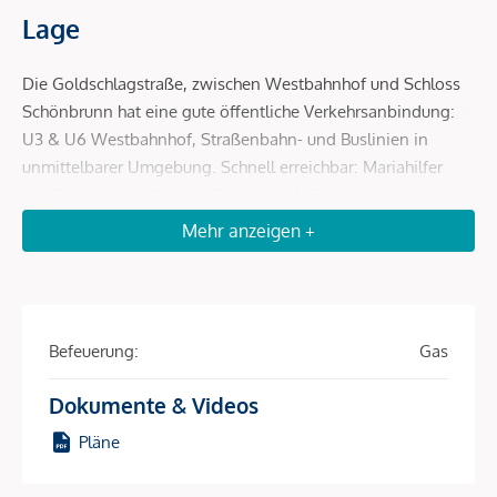
Lage
Die Goldschlagstraße, zwischen Westbahnhof und Schloss
Schönbrunn hat eine gute öffentliche Verkehrsanbindung:
U3 & U6 Westbahnhof, Straßenbahn- und Buslinien in
unmittelbarer Umgebung. Schnell erreichbar: Mariahilfer
Straße, Innenstadt sowie Schlosspark Schönbrunn.
Mehr anzeigen +
Beschreibung *
Altbau mit Potenzial -
Befeuerung:
Gas
sanierungsbedürftige 2-Zimmer-
Wohnung Nähe Westbahnhof &
Dokumente & Videos
Schönbrunn
Pläne
Diese Altbauwohnung mit einer Wohnfläche von
ca. 55,64