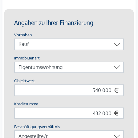
Flughaben, 1 Station mit der U-Bahn und schneller Umstieg
zum CAT (City Airport Train), ein absolutes Highlight.
Kaufpreise der Vorsorgewohnungen
von EUR 260.000, - bis EUR 1.395.000, - netto zzgl. 20%
USt.
3% Kundenprovision
Fertigstellung:
Das Projekt befindet sich in laufender
Sanierung der Allgemeinflächen, die bis Ende 2027
fertiggestellt werden. Vermietete Einheiten werden inklusive
bestehender Mietverhältnisse übernommen. Leerstehende
bzw. sanierungsbedürftige Tops ermöglichen individuelle
Entwicklung und zusätzliches Wertsteigerungspotenzial.
*Die angebotenen Vorsorgewohnungen können
ausschließlich zum Bruttokaufpreis für Eigennutzer erworben