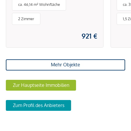
ca. 46,14 m² Wohnfläche
ca. 
Uni!
Extr
2 Zimmer
1,5 
921 €
Mehr Objekte
Zur Hauptseite Immobilien
Zum Profil des Anbieters