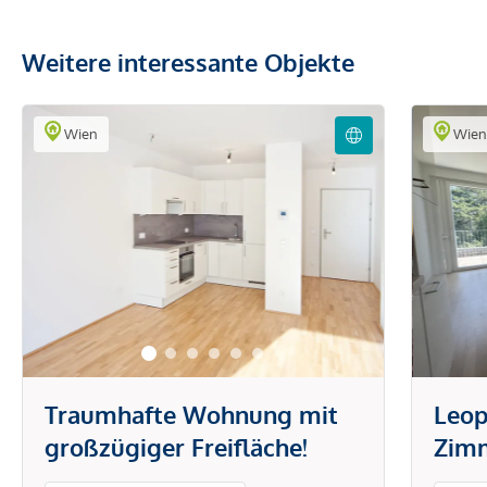
Weitere interessante Objekte
Wien
Wie
Traumhafte Wohnung mit
Leop
großzügiger Freifläche!
Zim
Balk