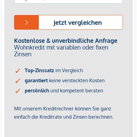
werden. Ein Ankauf zu einem Vorsorgekaufpreis netto mit
gesondert ausgewiesener Umsatzsteuer ist bei diesem
Projekt nicht vorgesehen. Für weiterführende Informationen
oder eine persönliche Beratung stehen wir Ihnen
selbstverständlich gerne zur Verfügung.
Wir weisen darauf hin, dass zwischen dem Vermittler und
dem zu vermittelnden Dritten ein familiäres oder
wirtschaftliches Naheverhältnis besteht.
Der Vermittler ist als Doppelmakler tätig.
Infrastruktur / Entfernungen
Gesundheit
Arzt <250m
Apotheke <250m
Klinik <250m
Krankenhaus <500m