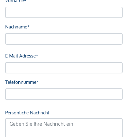
Verkehr
Bus <250m
U-Bahn <250m
Straßenbahn <250m
Bahnhof <250m
Autobahnanschluss <3.250m
Angaben Entfernung Luftlinie / Quelle: OpenStreetMap
*Der Vertrag kommt nicht mit der INFINA Credit Broker
GmbH zustande. Das Objekt wird von einem externen
Immobilienunternehmen angeboten. Allfällige aus dem
Vertragsabschluss resultierende Rechte sind ausschließlich
gegenüber dem anbietenden Immobilienunternehmen
geltend zu machen. Wir weisen Sie darauf hin, dass die
gemachten Angaben und Informationen lediglich
unverbindliche Vorabinformationen sind und daher ohne