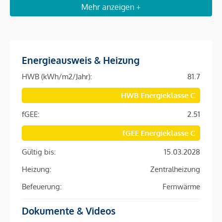
Mehr anzeigen +
Ein Teil der Einheiten ist unbefristet vermietet und generiert
stabile laufende Einnahmen.
Diese Tops bieten insbesondere eines, langfristiges
Wertsteigerungspotenzial in absoluter Innenstadtlage
Energieausweis & Heizung
Value-Add durch Sanierung
HWB (kWh/m2/Jahr):
81.7
Parallel dazu stehen bestandsfreie sowie
HWB Energieklasse C
sanierungsbedürftige Einheiten zur Verfügung.
fGEE:
2.51
Individuelle Neugestaltung möglich
fGEE Energieklasse C
Optimierung von Grundrissen dank Skelettbauweise
Wertsteigerung durch gezielte Aufwertung
Gültig bis:
15.03.2028
Heizung:
Zentralheizung
Das Projekt im Überblick
Befeuerung:
Fernwärme
39 Wohn- und Gewerbeeinheiten
Erdgeschoß sowie 8 Obergeschoße
Dokumente & Videos
Teilweise mit Dachterrassen ausgestattet