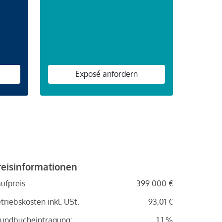
n
Exposé anfordern
reisinformationen
ufpreis
399.000 €
triebskosten inkl. USt.
93,01 €
undbucheintragung:
1.1 %