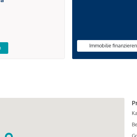
Immobilie finanziere
n
P
Ka
Be
Gr