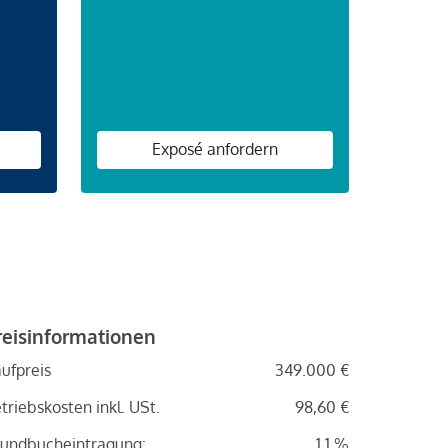
n
Exposé anfordern
reisinformationen
ufpreis
349.000 €
triebskosten inkl. USt.
98,60 €
undbucheintragung:
1.1 %