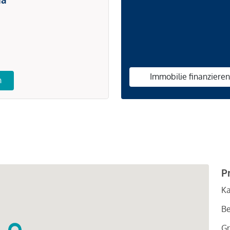
Immobilie finanziere
n
P
Ka
Be
Gr