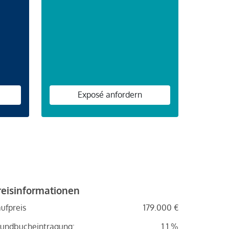
n
Exposé anfordern
reisinformationen
ufpreis
179.000 €
undbucheintragung:
1.1 %