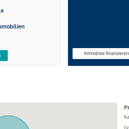
na
mmobilien
Immobilie finanziere
n
P
Ka
Gr