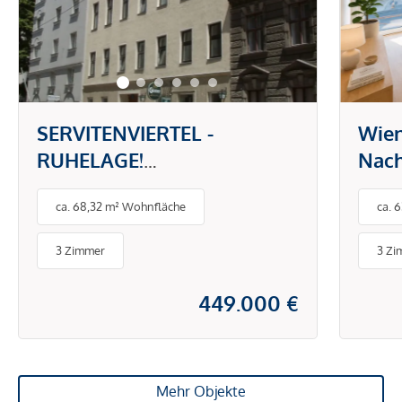
SERVITENVIERTEL -
Wien
RUHELAGE!
Nach
SANIERUNGSBEDÜRFTIGE 3
an d
ca. 68,32 m² Wohnfläche
ca. 
ZIMMER IM 4. LIFTSTOCK!
Stra
3 Zimmer
3 Zi
449.000 €
Mehr Objekte