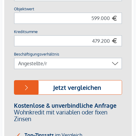
gebunden an die Kanzlei Mag. Schreiber A-1010 Wien,
Schottenring 16. Die Kosten betragen 1,5 % des Kaufpreises
zzgl. 20 % USt. sowie Barauslagen und Beglaubigung. Bei
Fremdfinanzierung erhöht sich das Honorar auf 1,8 % vom
Kaufpreis zzgl. 20 % USt., Barauslagen und Beglaubigung.
Für nähere Informationen zur Infrastruktur, fordern Sie bitte
unser Exposé an.
Gerne lassen wir Ihnen bei ernsthaftem Interesse - vor
Kaufanbotlegung - weitere vertraulichen Dokumente zu
dieser Liegenschaft zukommen, welche nicht veröffentlicht
werden dürfen.
Überzeugen Sie sich selbst von dieser Immobilie.
Für Besichtigungen und nähere Informationen stehen wir
Ihnen gerne zur Verfügung!
Frau Marie-Louise Eisenburger