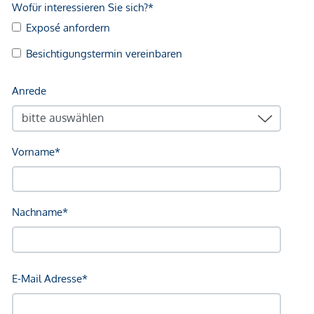
Schule <500m
Kindergarten <500m
Universität <1.000m
Höhere Schule <500m
Nahversorgung
Supermarkt <500m
Bäckerei <500m
Einkaufszentrum <500m
Sonstige
Geldautomat <500m
Bank <500m
Post <500m
Polizei <500m
Verkehr