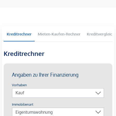
davon befinden sich zwei Zimmer.
Das Objekt besticht durch die ausgezeichnete Lage. In
unmittelbarer Nähe befinden sich diverse Geschäfte des
täglichen Bedarfs: Supermärkte, Banken, Apotheken und
Restaurants. Auch die Lugner City erreichen Sie zu Fuß in
Kreditrechner
Mieten-Kaufen-Rechner
Kreditvergleich
kürzester Zeit. Die Anbindung an den öffentlichen Verkehr
ist über die U-Bahn-Linie U6, die Straßenbahnlinie 5, 6, 9
und 49 sowie die Buslinie 13A, 48A und 57A gewährleistet.
Kreditrechner
Die Haltestellen sind in nur wenigen Gehminuten erreichbar.
Die U3 ist zudem nur zwei Straßenbahnstationen entfernt.
Für nähere Informationen zur Infrastruktur, fordern Sie bitte
unser Exposé an.
Die Bauarbeiten für den DG-Ausbau haben bereits
begonnen, es wurde bereits die Betondecke errichtet. Der
Lift wird innerhalb von max. 2 Jahren errichtet.
Die Vertragserrichtung und Treuhandabwicklung ist