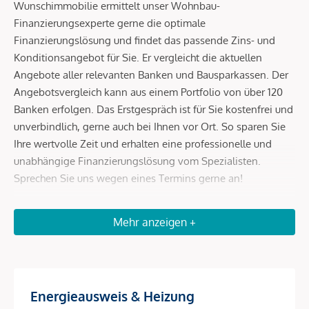
Wunschimmobilie ermittelt unser Wohnbau-
Finanzierungsexperte gerne die optimale
Finanzierungslösung und findet das passende Zins- und
Konditionsangebot für Sie. Er vergleicht die aktuellen
Angebote aller relevanten Banken und Bausparkassen. Der
Angebotsvergleich kann aus einem Portfolio von über 120
Banken erfolgen. Das Erstgespräch ist für Sie kostenfrei und
unverbindlich, gerne auch bei Ihnen vor Ort. So sparen Sie
Ihre wertvolle Zeit und erhalten eine professionelle und
unabhängige Finanzierungslösung vom Spezialisten.
Sprechen Sie uns wegen eines Termins gerne an!
Zum Verkauf gelangt eine helle 4-Zimmer Wohnung im 7.
Mehr anzeigen +
Wiener Gemeindebezirk.
Sie befindet sich im 3. Stock eines wunderschönen Altbaus
aus der Jahrhundertwende. Die Wohnung hat eine
Wohnfläche von ca. 77 m² ist ein Erstbezug und gliedert sich
Energieausweis & Heizung
in einen Vorraum, einen Wohnraum, eine Küche, zwei