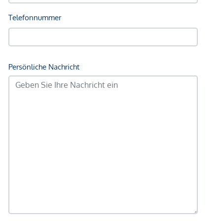
Bus <500m
U-Bahn <500m
Straßenbahn <500m
Bahnhof <500m
Autobahnanschluss <4.500m
Angaben Entfernung Luftlinie / Quelle: OpenStreetMap
*Der Vertrag kommt nicht mit der INFINA Credit Broker
GmbH zustande. Das Objekt wird von einem externen
Immobilienunternehmen angeboten. Allfällige aus dem
Vertragsabschluss resultierende Rechte sind ausschließlich
gegenüber dem anbietenden Immobilienunternehmen
geltend zu machen. Wir weisen Sie darauf hin, dass die
gemachten Angaben und Informationen lediglich
unverbindliche Vorabinformationen sind und daher ohne
Gewähr erfolgen. Der Vermittler ist als Doppelmakler tätig.