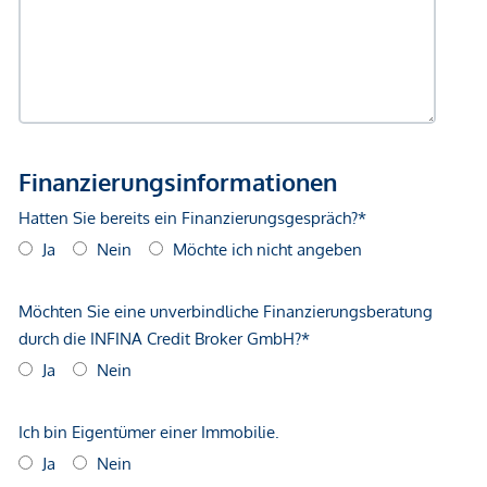
*Der Vertrag kommt nicht mit der INFINA Credit Broker
GmbH zustande. Das Objekt wird von einem externen
Immobilienunternehmen angeboten. Allfällige aus dem
Vertragsabschluss resultierende Rechte sind ausschließlich
gegenüber dem anbietenden Immobilienunternehmen
geltend zu machen. Wir weisen Sie darauf hin, dass die
gemachten Angaben und Informationen lediglich
unverbindliche Vorabinformationen sind und daher ohne
Gewähr erfolgen. Der Vermittler ist als Doppelmakler tätig.