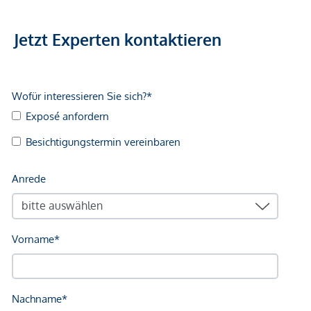
Der Vermittler ist als Doppelmakler tätig.
Jetzt Experten kontaktieren
Infrastruktur / Entfernungen
Gesundheit
Arzt <225m
Apotheke <225m
Klinik <250m
Krankenhaus <625m
Kinder & Schulen
Schule <100m
Kindergarten <200m
Universität <750m
Höhere Schule <800m
Nahversorgung