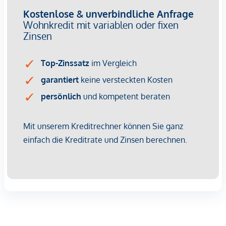
Die Höhe der Betriebskosten und Rücklagen sind noch nicht
bekannt.
Kaufpreise der Vorsorgewohnungen
von EUR 337.000,- bis EUR 916.000,- netto zzgl. 20% USt.
Provisionsfrei für den Käufer!
Fertigstellung: bereits erfolgt
Bei diesem Angebot handelt es sich um eine
Vorsorgewohnung, die zu Vermietungszwecken erworben
wird.
Der angegebene Kaufpreis versteht sich daher zzgl.
20% USt. Diese Daten sind vorbehaltlich möglicher
Änderungen.
Wir weisen darauf hin, dass zwischen dem Vermittler und
dem zu vermittelnden Dritten ein familiäres oder
wirtschaftliches Naheverhältnis besteht.