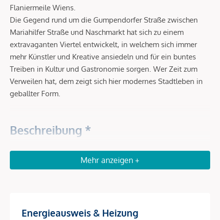
Flaniermeile Wiens.
Die Gegend rund um die Gumpendorfer Straße zwischen
Mariahilfer Straße und Naschmarkt hat sich zu einem
extravaganten Viertel entwickelt, in welchem sich immer
mehr Künstler und Kreative ansiedeln und für ein buntes
Treiben in Kultur und Gastronomie sorgen. Wer Zeit zum
Verweilen hat, dem zeigt sich hier modernes Stadtleben in
geballter Form.
Beschreibung *
VORSORGEN in SERVICED APARTMENTS – Das RAY
Mehr anzeigen +
Investieren Sie in Serviced Apartments in gefragter Lage im
6. Bezirk in der Nähe zum Stadtzentrum. Die Wohnungen
bieten gegenüber klassischen Anlegerwohnungen höhere
Energieausweis & Heizung
Mieterträge sowie für einen sorgenfreien Rundum-Service.