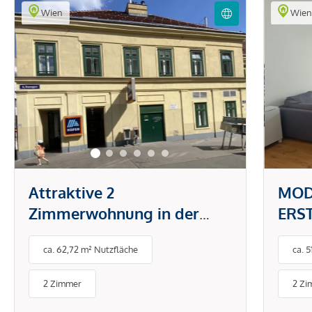
Wien
Wie
Attraktive 2
MOD
Zimmerwohnung in der
ERS
Brunnengasse
DON
ca. 62,72 m² Nutzfläche
ca. 
PAU
BET
2 Zimmer
2 Zi
ENE