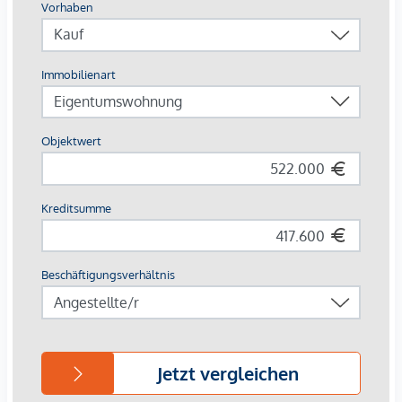
individuelle Wohneinheiten mit attraktiven Freibereichen.
Die exklusiven Altbauwohnungen im Bestand werden
zeitgemäß adaptiert und mit innenhofseitigen Außenflächen
ausgestattet. Die Wohnungen in den Hoftrakten und im
Dachgeschoß bieten viel Raum für Neues: offene,
lichtdurchflutete Wohnräume und großzügige Gärten,
Loggien und Terrassen.
Die Ausstattung
Revitalisiertes Gründerzeithaus
56 Serviced Apartments, davon:
7 Einzelzimmerapartments
47 Zweizimmerapartments
2 Dreizimmerapartments
Größen von ca. 35 bis 100 m²
1- bis 3-Zimmereinheiten
Gärten, Loggien und Terrassen
Fernwärme