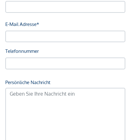
Supermarkt <200m
Bäckerei <125m
Einkaufszentrum <250m
Sonstige
Geldautomat <300m
Bank <300m
Post <325m
Polizei <175m
Verkehr
Bus <100m
U-Bahn <250m
Straßenbahn <675m
Bahnhof <250m
Autobahnanschluss <4.200m
Angaben Entfernung Luftlinie / Quelle: OpenStreetMap